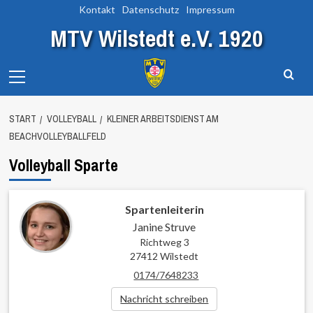
Zum
Kontakt
Datenschutz
Impressum
Inhalt
MTV Wilstedt e.V. 1920
springen
Primary
Menu
START
VOLLEYBALL
KLEINER ARBEITSDIENST AM
BEACHVOLLEYBALLFELD
Volleyball Sparte
Spartenleiterin
Janine Struve
Richtweg 3
27412 Wilstedt
0174/7648233
Nachricht schreiben