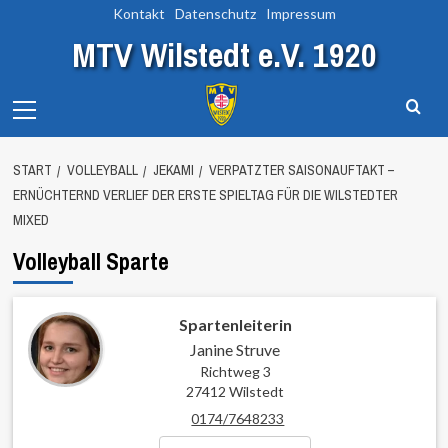
Zum
Kontakt
Datenschutz
Impressum
Inhalt
MTV Wilstedt e.V. 1920
springen
Primary
Menu
START
VOLLEYBALL
JEKAMI
VERPATZTER SAISONAUFTAKT –
ERNÜCHTERND VERLIEF DER ERSTE SPIELTAG FÜR DIE WILSTEDTER
MIXED
Volleyball Sparte
Spartenleiterin
Janine Struve
Richtweg 3
27412 Wilstedt
0174/7648233