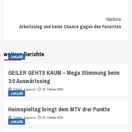
Continue
Nächste
Arbeitssieg und keine Chance gegen den Favoriten
Reading
weitere Berichte
JeKaMi
GEILER GEHTS KAUM – Mega Stimmung beim
3:0 Auswärtssieg
18. Februar 2020
Tobias Jagusch
JeKaMi
Heimspieltag bringt dem MTV drei Punkte
20. Oktober 2019
Tobias Jagusch
JeKaMi