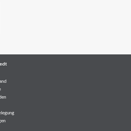
edt
and
e
den
elegung
gen