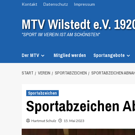
Zum
Kontakt
Datenschutz
Impressum
Inhalt
MTV Wilstedt e.V. 192
springen
"SPORT IM VEREIN IST AM SCHÖNSTEN"
Der MTV
Mitglied werden
Sportangebote
START
VEREIN
SPORTABZEICHEN
SPORTABZEICHEN ABNAH
Sportabzeichen
Sportabzeichen A
Hartmut Schulz
15. Mai 2023