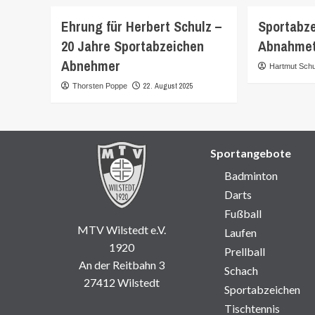
Ehrung für Herbert Schulz –
Sportabz
20 Jahre Sportabzeichen
Abnahmet
Abnehmer
Hartmut Schu
22. August 2025
Thorsten Poppe
Sportangebote
Badminton
Darts
Fußball
MTV Wilstedt e.V.
Laufen
1920
Prellball
An der Reitbahn 3
Schach
27412 Wilstedt
Sportabzeichen
Tischtennis