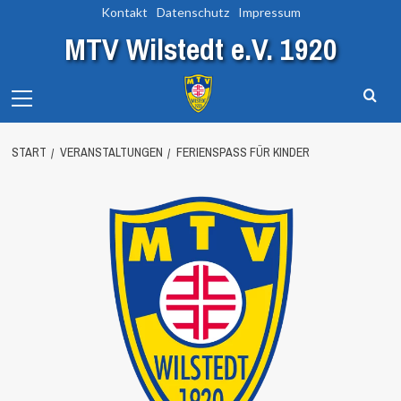
Zum
Kontakt
Datenschutz
Impressum
Inhalt
MTV Wilstedt e.V. 1920
springen
Primary
Menu
START
VERANSTALTUNGEN
FERIENSPASS FÜR KINDER