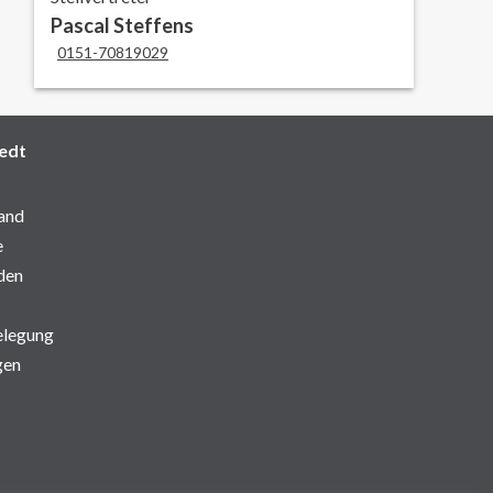
Pascal Steffens
0151-70819029
edt
and
e
den
elegung
gen