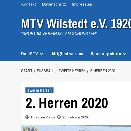
Zum
Kontakt
Datenschutz
Impressum
Inhalt
MTV Wilstedt e.V. 192
springen
"SPORT IM VEREIN IST AM SCHÖNSTEN"
Der MTV
Mitglied werden
Sportangebote
START
FUSSBALL
ZWEITE HERREN
2. HERREN 2020
Zweite Herren
2. Herren 2020
Thorsten Poppe
28. Februar 2020