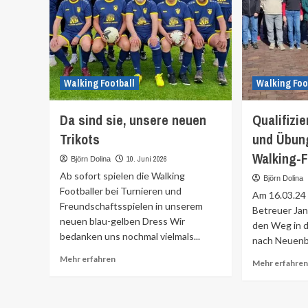
Walking Football
Walking Foo
Da sind sie, unsere neuen
Qualifizie
Trikots
und Übung
Walking-F
10. Juni 2026
Björn Dolina
Ab sofort spielen die Walking
Björn Dolina
Footballer bei Turnieren und
Am 16.03.24
Freundschaftsspielen in unserem
Betreuer Jan
neuen blau-gelben Dress Wir
den Weg in d
bedanken uns nochmal vielmals...
nach Neuenb
Mehr
Mehr erfahren
Mehr erfahren
Informationen
über