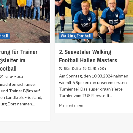
tball
Walking Football
rung für Trainer
2. Seevetaler Walking
sleiter im
Football Hallen Masters
ootball
23. März 2024
Björn Dolina
Am Sonntag, den 10.03.2024 nahmen
23. März 2024
wir mit 6 Spielern an unserem ersten
 machten sich unser
Turnier teil.Das super organisierte
 und Trainer Björn auf
Turnier vom TUS Fleestedt...
en Landkreis Friesland,
urg.Dort nahmen...
Mehr
Mehr erfahren
Informationen
Mehr
über
Informationen
über