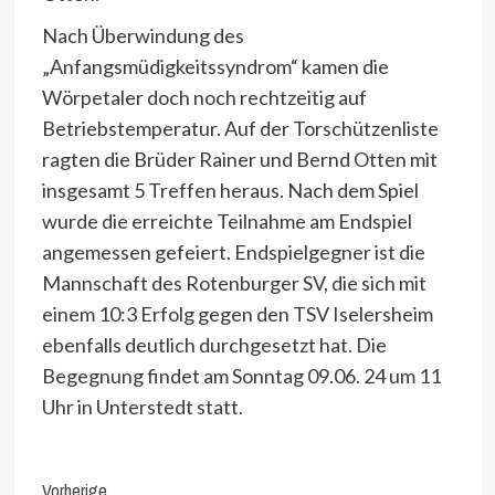
Nach Überwindung des
„Anfangsmüdigkeitssyndrom“ kamen die
Wörpetaler doch noch rechtzeitig auf
Betriebstemperatur. Auf der Torschützenliste
ragten die Brüder Rainer und Bernd Otten mit
insgesamt 5 Treffen heraus. Nach dem Spiel
wurde die erreichte Teilnahme am Endspiel
angemessen gefeiert. Endspielgegner ist die
Mannschaft des Rotenburger SV, die sich mit
einem 10:3 Erfolg gegen den TSV Iselersheim
ebenfalls deutlich durchgesetzt hat. Die
Begegnung findet am Sonntag 09.06. 24 um 11
Uhr in Unterstedt statt.
Continue
Vorherige