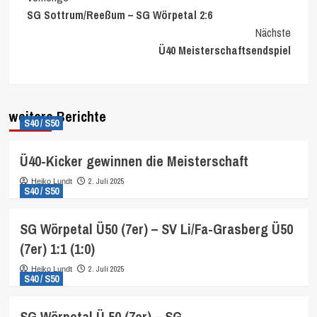
SG Sottrum/Reeßum – SG Wörpetal 2:6
Reading
Nächste
Ü40 Meisterschaftsendspiel
weitere Berichte
S40 / S50
Ü40-Kicker gewinnen die Meisterschaft
2. Juli 2025
Heiko Lundt
S40 / S50
SG Wörpetal Ü50 (7er) – SV Li/Fa-Grasberg Ü50
(7er) 1:1 (1:0)
2. Juli 2025
Heiko Lundt
S40 / S50
SG Wörpetal Ü 50 (7er) – SG