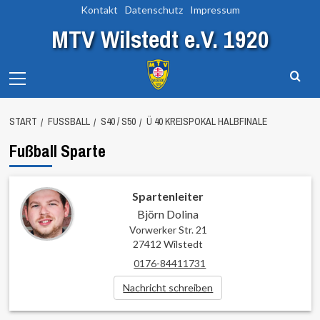
Zum
Kontakt
Datenschutz
Impressum
Inhalt
MTV Wilstedt e.V. 1920
springen
Primary
Menu
START
FUSSBALL
S40 / S50
Ü 40 KREISPOKAL HALBFINALE
Fußball Sparte
Spartenleiter
Björn Dolina
Vorwerker Str. 21
27412 Wilstedt
0176-84411731
Nachricht schreiben