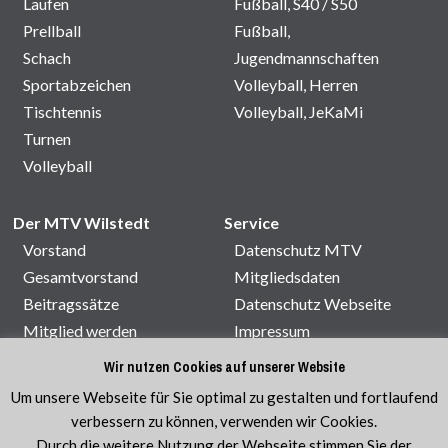
Laufen
Fußball, S40 / S50
Prellball
Fußball,
Schach
Jugendmannschaften
Sportabzeichen
Volleyball, Herren
Tischtennis
Volleyball, JeKaMi
Turnen
Volleyball
Der MTV Wilstedt
Service
Vorstand
Datenschutz MTV
Gesamtvorstand
Mitgliedsdaten
Beitragssätze
Datenschutz Webseite
Mitglied werden
Impressum
Satzung
Kontakt
Wir nutzen Cookies auf unserer Website
Sporthallenbelegung
Um unsere Webseite für Sie optimal zu gestalten und fortlaufend
Veranstaltungen
verbessern zu können, verwenden wir Cookies.
Durch die weitere Nutzung der Webseite stimmen Sie der