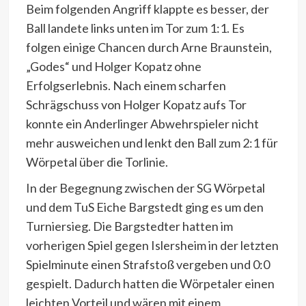
Beim folgenden Angriff klappte es besser, der
Ball landete links unten im Tor zum 1:1. Es
folgen einige Chancen durch Arne Braunstein,
„Godes“ und Holger Kopatz ohne
Erfolgserlebnis. Nach einem scharfen
Schrägschuss von Holger Kopatz aufs Tor
konnte ein Anderlinger Abwehrspieler nicht
mehr ausweichen und lenkt den Ball zum 2:1 für
Wörpetal über die Torlinie.
In der Begegnung zwischen der SG Wörpetal
und dem TuS Eiche Bargstedt ging es um den
Turniersieg. Die Bargstedter hatten im
vorherigen Spiel gegen Islersheim in der letzten
Spielminute einen Strafstoß vergeben und 0:0
gespielt. Dadurch hatten die Wörpetaler einen
leichten Vorteil und wären mit einem