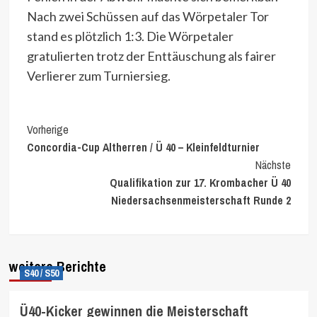
Nach zwei Schüssen auf das Wörpetaler Tor
stand es plötzlich 1:3. Die Wörpetaler
gratulierten trotz der Enttäuschung als fairer
Verlierer zum Turniersieg.
Continue
Vorherige
Concordia-Cup Altherren / Ü 40 – Kleinfeldturnier
Reading
Nächste
Qualifikation zur 17. Krombacher Ü 40
Niedersachsenmeisterschaft Runde 2
weitere Berichte
S40 / S50
Ü40-Kicker gewinnen die Meisterschaft