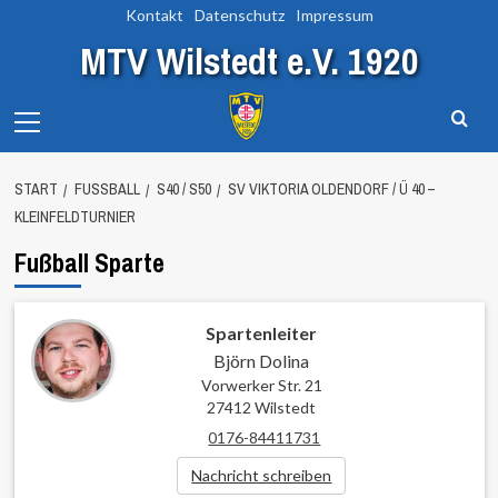
Zum
Kontakt
Datenschutz
Impressum
Inhalt
MTV Wilstedt e.V. 1920
springen
Primary
Menu
START
FUSSBALL
S40 / S50
SV VIKTORIA OLDENDORF / Ü 40 –
KLEINFELDTURNIER
Fußball Sparte
Spartenleiter
Björn Dolina
Vorwerker Str. 21
27412 Wilstedt
0176-84411731
Nachricht schreiben