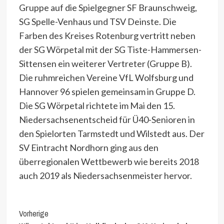
Gruppe auf die Spielgegner SF Braunschweig,
SG Spelle-Venhaus und TSV Deinste. Die
Farben des Kreises Rotenburg vertritt neben
der SG Wörpetal mit der SG Tiste-Hammersen-
Sittensen ein weiterer Vertreter (Gruppe B).
Die ruhmreichen Vereine VfL Wolfsburg und
Hannover 96 spielen gemeinsam in Gruppe D.
Die SG Wörpetal richtete im Mai den 15.
Niedersachsenentscheid für Ü40-Senioren in
den Spielorten Tarmstedt und Wilstedt aus. Der
SV Eintracht Nordhorn ging aus den
überregionalen Wettbewerb wie bereits 2018
auch 2019 als Niedersachsenmeister hervor.
Continue
Vorherige