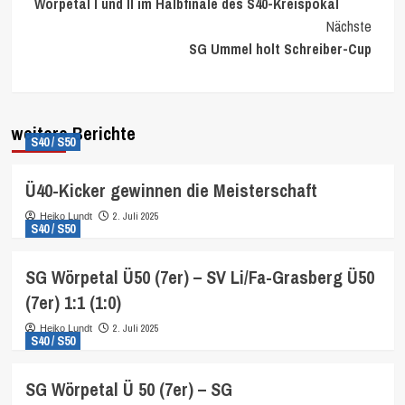
Wörpetal I und II im Halbfinale des S40-Kreispokal
Reading
Nächste
SG Ummel holt Schreiber-Cup
weitere Berichte
S40 / S50
Ü40-Kicker gewinnen die Meisterschaft
2. Juli 2025
Heiko Lundt
S40 / S50
SG Wörpetal Ü50 (7er) – SV Li/Fa-Grasberg Ü50
(7er) 1:1 (1:0)
2. Juli 2025
Heiko Lundt
S40 / S50
SG Wörpetal Ü 50 (7er) – SG