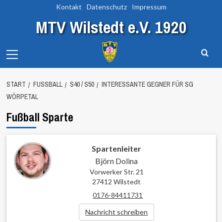
Zum
Kontakt
Datenschutz
Impressum
Inhalt
MTV Wilstedt e.V. 1920
springen
Primary
Menu
START
FUSSBALL
S40 / S50
INTERESSANTE GEGNER FÜR SG
WÖRPETAL
Fußball Sparte
Spartenleiter
Björn Dolina
Vorwerker Str. 21
27412 Wilstedt
0176-84411731
Nachricht schreiben