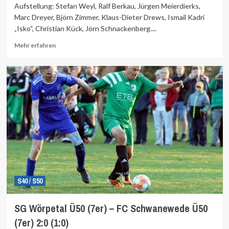
Aufstellung: Stefan Weyl, Ralf Berkau, Jürgen Meierdierks,
Marc Dreyer, Björn Zimmer, Klaus-Dieter Drews, Ismail Kadri
„Isko“, Christian Kück, Jörn Schnackenberg....
Mehr
Mehr erfahren
Informationen
über
S40 / S50
SG Wörpetal Ü50 (7er) – FC Schwanewede Ü50
(7er) 2:0 (1:0)