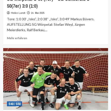
50(7er) 3:0 (1:0)
14. Mai 2025
Heiko Lundt
Tore: 1:0 30‘ „Isko“, 2:0 38‘‘ „Isko“, 3:0 49‘ Markus Bövers.
AUFSTELLUNG SG Wörpetal: Stefan Weyl, Jürgen
Meierdierks, Ralf Berkau,...
Mehr
Mehr erfahren
Informationen
über
S40 / S50