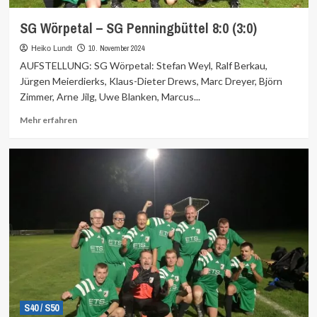
SG Wörpetal – SG Penningbüttel 8:0 (3:0)
10. November 2024
Heiko Lundt
AUFSTELLUNG: SG Wörpetal: Stefan Weyl, Ralf Berkau,
Jürgen Meierdierks, Klaus-Dieter Drews, Marc Dreyer, Björn
Zimmer, Arne Jilg, Uwe Blanken, Marcus...
Mehr
Mehr erfahren
Informationen
über
S40 / S50