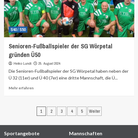
S40 / S50
Senioren-Fußballspieler der SG Wörpetal
gründen Ü50
25. August 2024
Heiko Lundt
Die Senioren-Fußballspieler der SG Wörpetal haben neben der
Ü 32 (11er) und Ü 40 (7er) eine dritte Mannschaft, die Ü...
Mehr
Mehr erfahren
Informationen
über
Seitennummerierung
1
2
3
4
5
Weiter
der
Beiträge
Sportangebote
Mannschaften