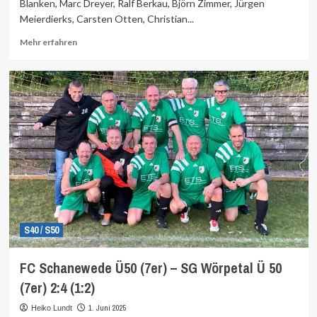
Blanken, Marc Dreyer, Ralf Berkau, Björn Zimmer, Jürgen
Meierdierks, Carsten Otten, Christian...
Mehr
Mehr erfahren
Informationen
über
S40 / S50
FC Schanewede Ü50 (7er) – SG Wörpetal Ü 50
(7er) 2:4 (1:2)
1. Juni 2025
Heiko Lundt