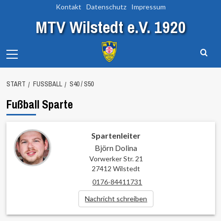
Zum
Kontakt
Datenschutz
Impressum
Inhalt
MTV Wilstedt e.V. 1920
springen
Primary
Menu
START
FUSSBALL
S40 / S50
Fußball Sparte
Spartenleiter
Björn Dolina
Vorwerker Str. 21
27412 Wilstedt
0176-84411731
Nachricht schreiben