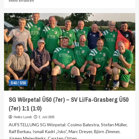
Mehr erfahren
Informationen
über
S40 / S50
SG Wörpetal Ü50 (7er) – SV Li/Fa-Grasberg Ü50
(7er) 1:1 (1:0)
2. Juli 2025
Heiko Lundt
AUFSTELLUNG SG Wörpetal: Cosimo Balestra, Stefan Müller,
Ralf Berkau, Ismail Kadri „Isko“, Marc Dreyer, Björn Zimmer,
Jürgen Meierdierks, Carsten Otten,...