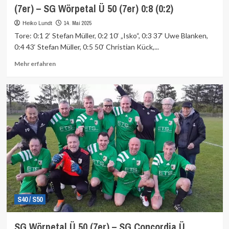
(7er) – SG Wörpetal Ü 50 (7er) 0:8 (0:2)
14. Mai 2025
Heiko Lundt
Tore: 0:1 2‘ Stefan Müller, 0:2 10‘ „Isko“, 0:3 37‘ Uwe Blanken,
0:4 43‘ Stefan Müller, 0:5 50‘ Christian Kück,...
Mehr
Mehr erfahren
Informationen
über
S40 / S50
SG Wörpetal Ü 50 (7er) – SG Concordia Ü