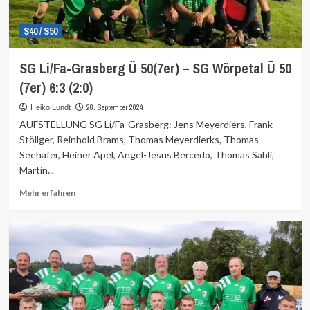
S40 / S50
SG Li/Fa-Grasberg Ü 50(7er) – SG Wörpetal Ü 50
(7er) 6:3 (2:0)
28. September 2024
Heiko Lundt
AUFSTELLUNG SG Li/Fa-Grasberg: Jens Meyerdiers, Frank
Stöllger, Reinhold Brams, Thomas Meyerdierks, Thomas
Seehafer, Heiner Apel, Angel-Jesus Bercedo, Thomas Sahli,
Martin...
Mehr
Mehr erfahren
Informationen
über