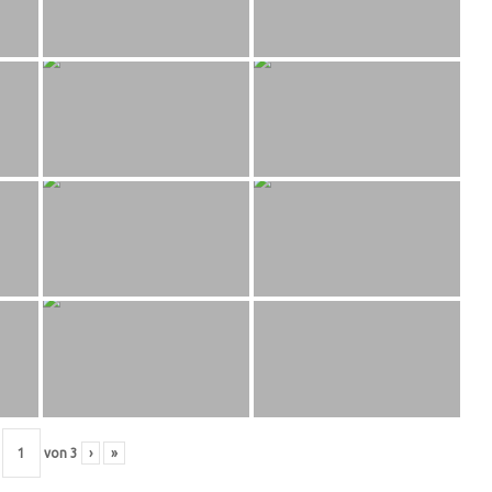
von
3
›
»