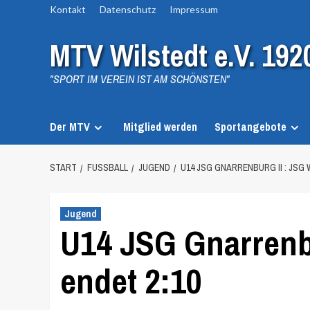
Zum
Kontakt
Datenschutz
Impressum
Inhalt
MTV Wilstedt e.V. 192
springen
"SPORT IM VEREIN IST AM SCHÖNSTEN"
Der MTV
Mitglied werden
Sportangebote
START
FUSSBALL
JUGEND
U14 JSG GNARRENBURG II : JSG
Jugend
U14 JSG Gnarrenbu
endet 2:10