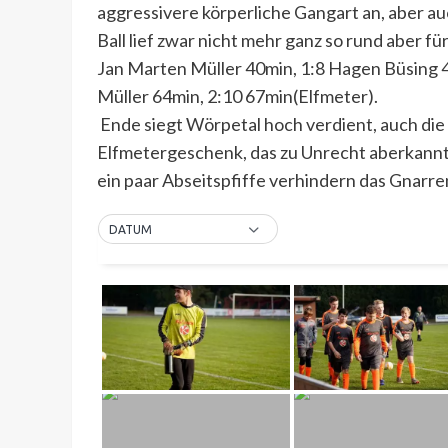
aggressivere körperliche Gangart an, aber au
Ball lief zwar nicht mehr ganz so rund aber fü
Jan Marten Müller 40min, 1:8 Hagen Büsing 4
Müller 64min, 2:10 67min(Elfmeter).
Ende siegt Wörpetal hoch verdient, auch die
Elfmetergeschenk, das zu Unrecht aberkannte
ein paar Abseitspfiffe verhindern das Gnar
DATUM