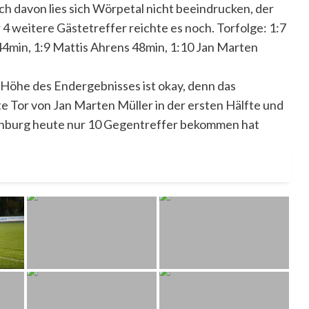
ch davon lies sich Wörpetal nicht beeindrucken, der
r 4 weitere Gästetreffer reichte es noch. Torfolge: 1:7
4min, 1:9 Mattis Ahrens 48min, 1:10 Jan Marten
 Höhe des Endergebnisses ist okay, denn das
 Tor von Jan Marten Müller in der ersten Hälfte und
renburg heute nur 10 Gegentreffer bekommen hat