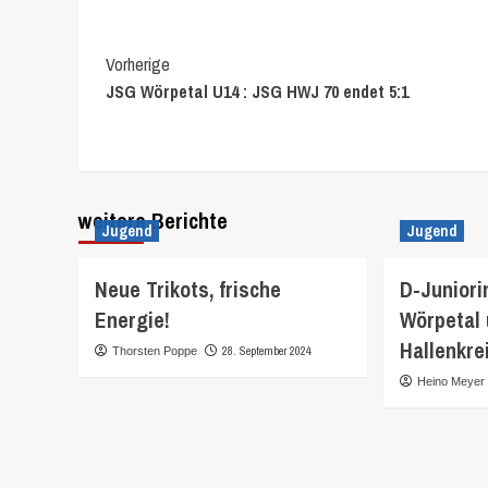
Continue
Vorherige
JSG Wörpetal U14 : JSG HWJ 70 endet 5:1
Reading
weitere Berichte
Jugend
Jugend
Neue Trikots, frische
D-Juniori
Energie!
Wörpetal 
Hallenkre
28. September 2024
Thorsten Poppe
Heino Meyer