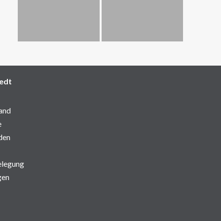
edt
and
e
den
elegung
gen