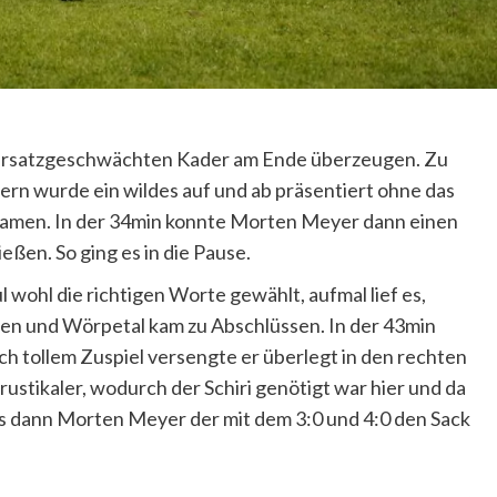
z ersatzgeschwächten Kader am Ende überzeugen. Zu
ern wurde ein wildes auf und ab präsentiert ohne das
kamen. In der 34min konnte Morten Meyer dann einen
ßen. So ging es in die Pause.
 wohl die richtigen Worte gewählt, aufmal lief es,
en und Wörpetal kam zu Abschlüssen. In der 43min
h tollem Zuspiel versengte er überlegt in den rechten
ustikaler, wodurch der Schiri genötigt war hier und da
 es dann Morten Meyer der mit dem 3:0 und 4:0 den Sack