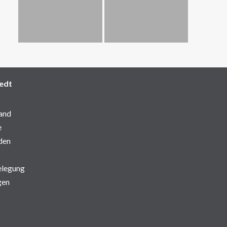
edt
and
e
den
elegung
gen