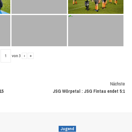
von
3
›
»
Nächste
15
JSG Wörpetal : JSG Fintau endet 5:1
Jugend