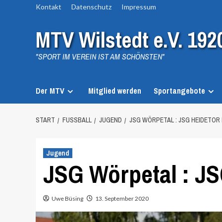
Zum
Kontakt
Datenschutz
Impressum
Inhalt
MTV Wilstedt e.V. 192
springen
"SPORT IM VEREIN IST AM SCHÖNSTEN"
Der MTV
Mitglied werden
Sportangebote
START
FUSSBALL
JUGEND
JSG WÖRPETAL : JSG HEIDETOR 
Jugend
JSG Wörpetal : JS
Uwe Büsing
13. September 2020