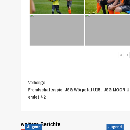
«
‹
Continue
Vorherige
Frendschaftsspiel JSG Wörpetal U15 : JSG MOOR U
Reading
endet 4:2
weitere Berichte
Jugend
Jugend