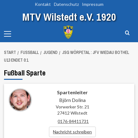
Zum
Kontakt
Datenschutz
Impressum
Inhalt
MTV Wilstedt e.V. 1920
springen
Primary
Menu
START
FUSSBALL
JUGEND
JSG WÖRPETAL : JFV WIEDAU BOTHEL
U13 ENDET 0:1
Fußball Sparte
Spartenleiter
Björn Dolina
Vorwerker Str. 21
27412 Wilstedt
0176-84411731
Nachricht schreiben