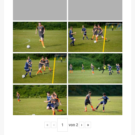
«
‹
von
2
›
»