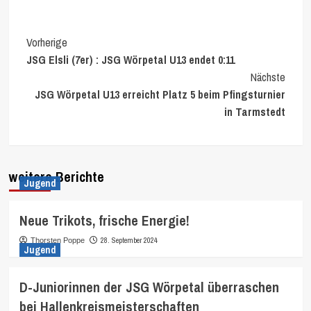
Continue
Vorherige
JSG Elsli (7er) : JSG Wörpetal U13 endet 0:11
Reading
Nächste
JSG Wörpetal U13 erreicht Platz 5 beim Pfingsturnier
in Tarmstedt
weitere Berichte
Jugend
Neue Trikots, frische Energie!
28. September 2024
Thorsten Poppe
Jugend
D-Juniorinnen der JSG Wörpetal überraschen
bei Hallenkreismeisterschaften