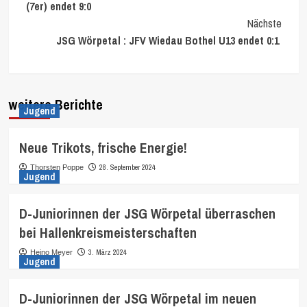
(7er) endet 9:0
Nächste
JSG Wörpetal : JFV Wiedau Bothel U13 endet 0:1
weitere Berichte
Jugend
Neue Trikots, frische Energie!
28. September 2024
Thorsten Poppe
Jugend
D-Juniorinnen der JSG Wörpetal überraschen
bei Hallenkreismeisterschaften
3. März 2024
Heino Meyer
Jugend
D-Juniorinnen der JSG Wörpetal im neuen