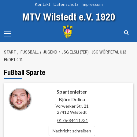
Zum
Kontakt
Datenschutz
Impressum
Inhalt
MTV Wilstedt e.V. 1920
springen
Primary
Menu
START
FUSSBALL
JUGEND
JSG ELSLI (7ER) : JSG WÖRPETAL U13
ENDET 0:11
Fußball Sparte
Spartenleiter
Björn Dolina
Vorwerker Str. 21
27412 Wilstedt
0176-84411731
Nachricht schreiben