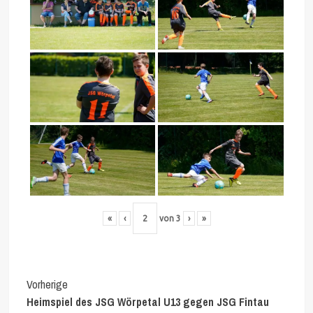
«
‹
von
3
›
»
Continue
Vorherige
Heimspiel des JSG Wörpetal U13 gegen JSG Fintau
Reading