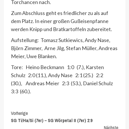
Torchancen nach.
Zum Abschluss geht es friedlicher zu als auf
dem Platz. In einer großen Gußeisenpfanne
werden Knipp und Bratkartoffeln zubereitet.
Aufstellung: Tomasz Sutkiewics, Andy Nase,
Björn Zimmer, Arne Jilg, Stefan Müller, Andreas
Meier, Uwe Blanken.
Tore: Heino Beckmann 1:0 (7.), Karsten
Schulz 2:0 (11.), Andy Nase 2:1 (25.) 2:2
(30.), Andreas Meier 2:3 (53.), Daniel Schulz
3:3 (60.).
Continue
Vorherige
SG Ti/Ha/Si (7er) – SG Wörpetal II (7er) 2:9
Reading
Nächste