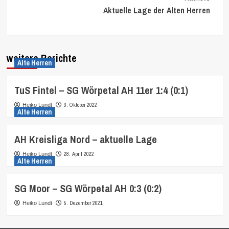
Aktuelle Lage der Alten Herren
weitere Berichte
Alte Herren
TuS Fintel – SG Wörpetal AH 11er 1:4 (0:1)
3. Oktober 2022
Heiko Lundt
Alte Herren
AH Kreisliga Nord – aktuelle Lage
28. April 2022
Heiko Lundt
Alte Herren
SG Moor – SG Wörpetal AH 0:3 (0:2)
5. Dezember 2021
Heiko Lundt