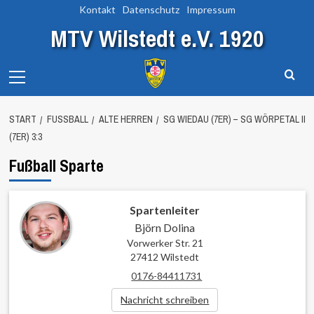
Zum
Kontakt
Datenschutz
Impressum
Inhalt
MTV Wilstedt e.V. 1920
springen
Primary
Menu
START
FUSSBALL
ALTE HERREN
SG WIEDAU (7ER) – SG WÖRPETAL II
(7ER) 3:3
Fußball Sparte
Spartenleiter
Björn Dolina
Vorwerker Str. 21
27412 Wilstedt
0176-84411731
Nachricht schreiben