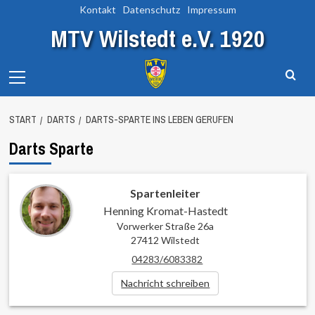
Zum
Kontakt
Datenschutz
Impressum
Inhalt
MTV Wilstedt e.V. 1920
springen
Primary
Menu
START
DARTS
DARTS-SPARTE INS LEBEN GERUFEN
Darts Sparte
Spartenleiter
Henning Kromat-Hastedt
Vorwerker Straße 26a
27412 Wilstedt
04283/6083382
Nachricht schreiben