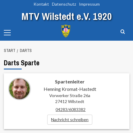
Zum
Kontakt
Datenschutz
Impressum
Inhalt
MTV Wilstedt e.V. 1920
springen
Primary
Menu
START
DARTS
Darts Sparte
Spartenleiter
Henning Kromat-Hastedt
Vorwerker Straße 26a
27412 Wilstedt
04283/6083382
Nachricht schreiben