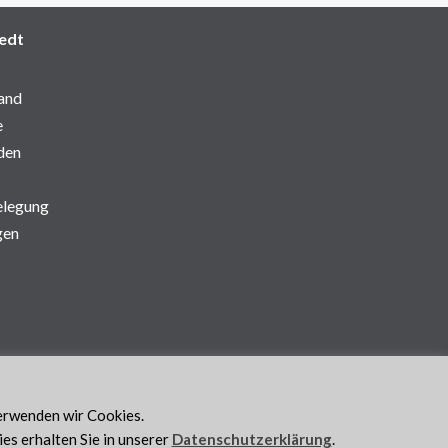
edt
and
e
den
elegung
gen
verwenden wir Cookies.
s erhalten Sie in unserer
Datenschutzerklärung
.