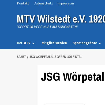
Zum
Kontakt
Datenschutz
Impressum
Inhalt
MTV Wilstedt e.V. 192
springen
"SPORT IM VEREIN IST AM SCHÖNSTEN"
Der MTV
Mitglied werden
Sportangebote
START
JSG WÖRPETAL U13 GEGEN JSG FINTAU
JSG Wörpetal