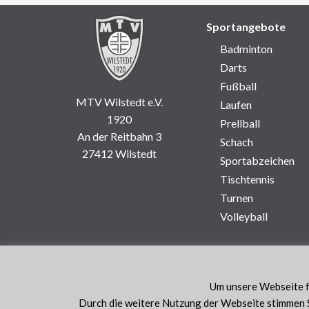
Sportangebote
Badminton
Darts
Fußball
MTV Wilstedt e.V.
Laufen
1920
Prellball
An der Reitbahn 3
Schach
27412 Wilstedt
Sportabzeichen
Tischtennis
Turnen
Volleyball
Um unsere Webseite fü
Durch die weitere Nutzung der Webseite stimmen S