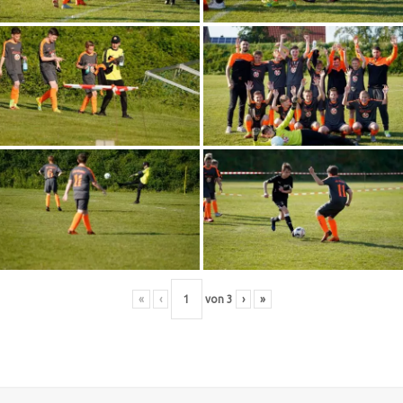
«
‹
von
3
›
»