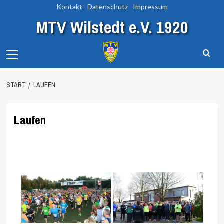
Zum
Kontakt
Datenschutz
Impressum
Inhalt
MTV Wilstedt e.V. 1920
springen
Primary
Menu
START
LAUFEN
Laufen