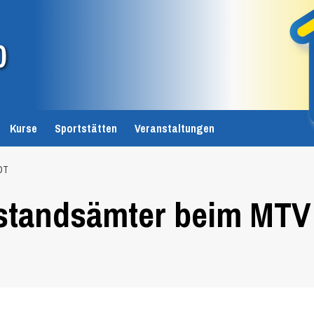
0
Kurse
Sportstätten
Veranstaltungen
DT
rstandsämter beim MTV