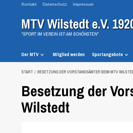
Zum
Kontakt
Datenschutz
Impressum
Inhalt
MTV Wilstedt e.V. 192
springen
"SPORT IM VEREIN IST AM SCHÖNSTEN"
Der MTV
Mitglied werden
Sportangebote
START
BESETZUNG DER VORSTANDSÄMTER BEIM MTV WILSTE
Besetzung der Vo
Wilstedt