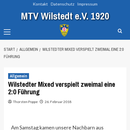
Zum
Kontakt
Datenschutz
Impressum
Inhalt
MTV Wilstedt e.V. 1920
springen
Primary
Menu
START
ALLGEMEIN
WILSTEDTER MIXED VERSPIELT ZWEIMAL EINE 2:0
FÜHRUNG
Allgemein
Wilstedter Mixed verspielt zweimal eine
2:0 Führung
Thorsten Poppe
26. Februar 2018
Am Samstag kamen unsere Nachbarn aus