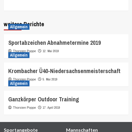
weitere Berichte
Allgemein
Sportabzeichen Abnahmetermine 2019
12. Mai 2019
Thorsten Poppe
Allgemein
Krombacher Ü40-Niedersachsenmeisterschaft
5. Mai 2019
Thorsten Poppe
Allgemein
Ganzkörper Outdoor Training
17. April 2019
Thorsten Poppe
Sportangebote
Mannschaften