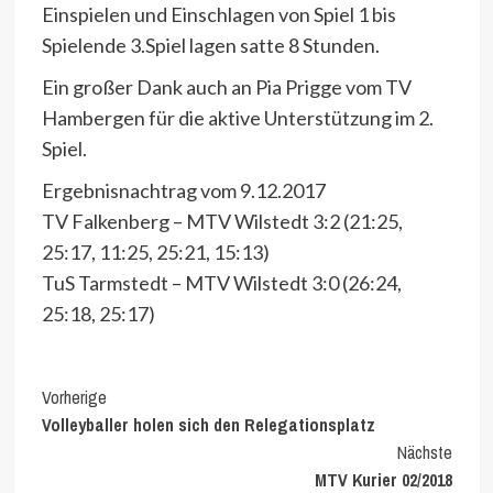
Einspielen und Einschlagen von Spiel 1 bis
Spielende 3.Spiel lagen satte 8 Stunden.
Ein großer Dank auch an Pia Prigge vom TV
Hambergen für die aktive Unterstützung im 2.
Spiel.
Ergebnisnachtrag vom 9.12.2017
TV Falkenberg – MTV Wilstedt 3:2 (21:25,
25:17, 11:25, 25:21, 15:13)
TuS Tarmstedt – MTV Wilstedt 3:0 (26:24,
25:18, 25:17)
Continue
Vorherige
Volleyballer holen sich den Relegationsplatz
Reading
Nächste
MTV Kurier 02/2018