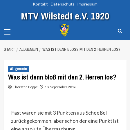
Zum
Kontakt
Datenschutz
Impressum
Inhalt
MTV Wilstedt e.V. 1920
springen
Primary
Menu
START
ALLGEMEIN
WAS IST DENN BLOSS MIT DEN 2. HERREN LOS?
Allgemein
Was ist denn bloß mit den 2. Herren los?
Thorsten Poppe
18. September 2016
Fast wären sie mit 3 Punkten aus Scheeßel
zurückgekommen, aber schon der eine Punkt ist
eine absolute Überraschung.