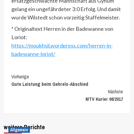
ersatzgeschwächte Mannschaft aus Gyhum
gelang ein ungefährdeter 3:0 Erfolg. Und damit
wurde Wilstedt schon vorzeitig Staffelmeister.
* Originaltext Herren in der Badewanne von
Loriot:
https://moukhsil.wordpress.com/herren-in-
badewanne-loriot/
Continue
Vorherige
Gute Leistung beim Gehrels-Abschied
Reading
Nächste
MTV Kurier 06/2017
weitere Berichte
Allgemein