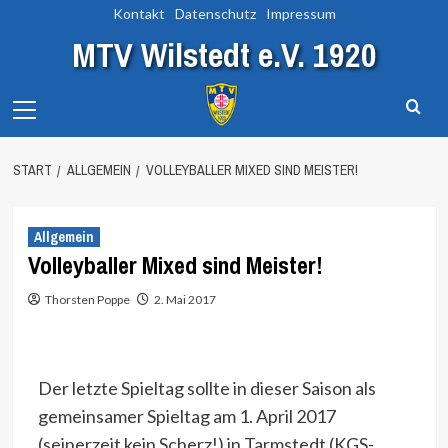
Zum
Kontakt
Datenschutz
Impressum
Inhalt
MTV Wilstedt e.V. 1920
springen
Primary
Menu
START
ALLGEMEIN
VOLLEYBALLER MIXED SIND MEISTER!
Allgemein
Volleyballer Mixed sind Meister!
Thorsten Poppe
2. Mai 2017
Der letzte Spieltag sollte in dieser Saison als
gemeinsamer Spieltag am 1. April 2017
(seinerzeit kein Scherz!) in Tarmstedt (KGS-