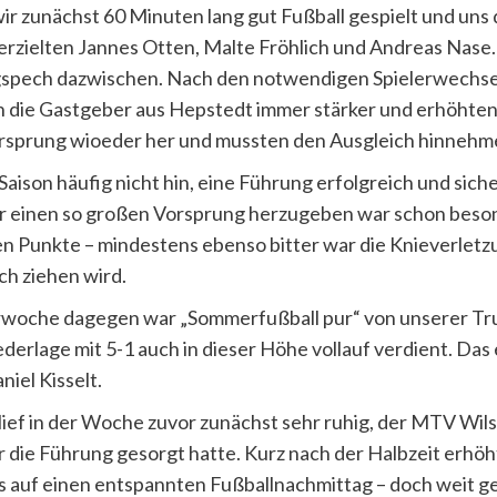
ir zunächst 60 Minuten lang gut Fußball gespielt und uns 
 erzielten Jannes Otten, Malte Fröhlich und Andreas Nase.
gspech dazwischen. Nach den notwendigen Spielerwechsel
den die Gastgeber aus Hepstedt immer stärker und erhöhten
rsprung wioeder her und mussten den Ausgleich hinnehm
Saison häufig nicht hin, eine Führung erfolgreich und sich
ber einen so großen Vorsprung herzugeben war schon beso
en Punkte – mindestens ebenso bitter war die Knieverletz
ch ziehen wird.
Vorwoche dagegen war „Sommerfußball pur“ von unserer T
ederlage mit 5-1 auch in dieser Höhe vollauf verdient. Da
niel Kisselt.
ef in der Woche zuvor zunächst sehr ruhig, der MTV Wilst
r die Führung gesorgt hatte. Kurz nach der Halbzeit erhö
ts auf einen entspannten Fußballnachmittag – doch weit 