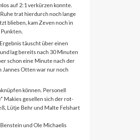
mlos auf 2:1 verkürzen konnte.
Ruhe trat hierdurch noch lange
zt blieben, kam Zeven noch in
n Punkten.
 Ergebnis täuscht über einen
 und lag bereits nach 30 Minuten
aber schon eine Minute nach der
ch Jannes Otten war nur noch
 anknüpfen können. Personell
“ Makies gesellen sich der rot-
, Lütje Behr und Malte Felshart
 Benstein und Ole Michaelis