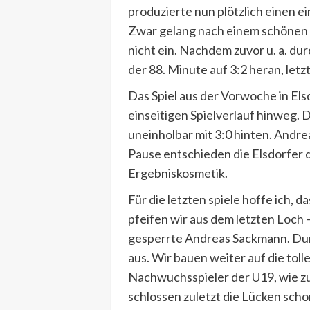
produzierte nun plötzlich einen e
Zwar gelang nach einem schönen k
nicht ein. Nachdem zuvor u. a. d
der 88. Minute auf 3:2 heran, let
Das Spiel aus der Vorwoche in Els
einseitigen Spielverlauf hinweg.
uneinholbar mit 3:0 hinten. Andre
Pause entschieden die Elsdorfer d
Ergebniskosmetik.
Für die letzten spiele hoffe ich, 
pfeifen wir aus dem letzten Loch 
gesperrte Andreas Sackmann. Dur
aus. Wir bauen weiter auf die tol
Nachwuchsspieler der U19, wie zu
schlossen zuletzt die Lücken scho