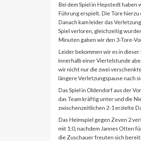
Bei dem Spiel in Hepstedt haben w
Führung erspielt. Die Tore hierzu
Danach kam leider das Verletzun
Spiel verloren, gleichzeitig wur
Minuten gaben wir den 3-Tore-Vo
Leider bekommen wir es in dieser 
innerhalb einer Viertelstunde a
wir nicht nur die zwei verschenkt
längere Verletzungspause nach si
Das Spiel in Oldendorf aus der 
das Team kräftig unter und die Ni
zwischenzeitlichen 2-1 erzielte Da
Das Heimspiel gegen Zeven 2 verli
mit 1:0, nachdem Jannes Otten fü
die Zuschauer freuten sich berei