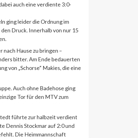
dabei auch eine verdiente 3:0-
n ging leider die Ordnung im
 den Druck. Innerhalb von nur 15
en.
er nach Hause zu bringen –
nders bitter. Am Ende bedauerten
ung von „Schorse“ Makies, die eine
ruppe. Auch ohne Badehose ging
s einzige Tor für den MTV zum
edt führte zur halbzeit verdient
hte Dennis Stockmar auf 2:0 und
gefehlt. Die Heimmannschaft