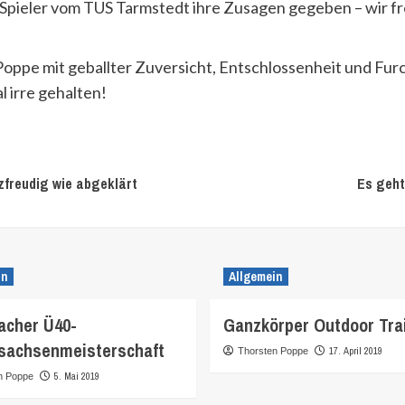
 Spieler vom TUS Tarmstedt ihre Zusagen gegeben – wir 
ppe mit geballter Zuversicht, Entschlossenheit und Furc
l irre gehalten!
zfreudig wie abgeklärt
Es geht
in
Allgemein
cher Ü40-
Ganzkörper Outdoor Tra
sachsenmeisterschaft
17. April 2019
Thorsten Poppe
5. Mai 2019
n Poppe