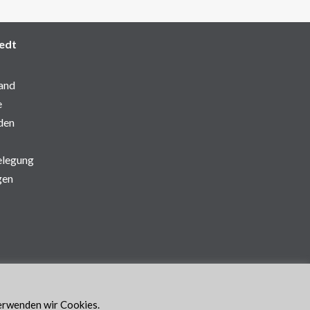
edt
and
e
den
elegung
gen
verwenden wir Cookies.