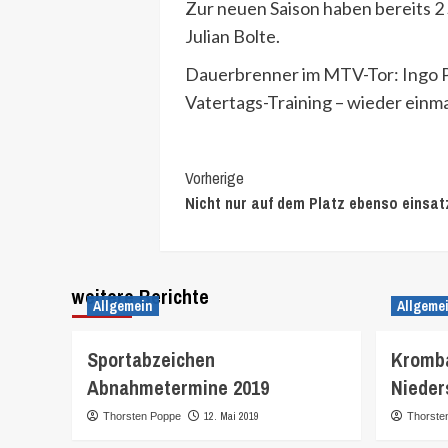
Zur neuen Saison haben bereits 2
Julian Bolte.
Dauerbrenner im MTV-Tor: Ingo Po
Vatertags-Training – wieder einma
Continue
Vorherige
Nicht nur auf dem Platz ebenso einsat
Reading
weitere Berichte
Allgemein
Allgeme
Sportabzeichen
Kromba
Abnahmetermine 2019
Nieder
12. Mai 2019
Thorsten Poppe
Thorste