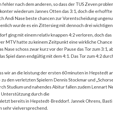
in fehler nach dem anderen, so dass der TUS Zeven proble
onter wiederum Jannes Otten das 3:1, doch die erhoffte 
urch Andi Nase beste chancen zur Vorentscheidung ungenut
ztenlich wurde es ein Zittersieg mit dennoch drei wichtige
dorf ging mit einem relativ knappen 4:2 verloren, doch das
 Der MTV hatte zu keinem Zeitpunkt eine wirkliche Chance
as Nase schoss zwar kurz vor der Pause das Tor zum 3:1, 
as Spiel dann endgültig mit dem 4:1. Das Tor zum 4:2 dur
dass wir an die leistung der ersten 60 minuten in Hepstedt
– zu den verletzten Spielern Dennis Stockmar und „Schorse
ch Studium und nahendes Abitur fallen zudem Lennart Neß
le Unterstützung durch die
letzt bereits in Hepstedt-Breddorf. Jannek Ohrens, Basti
n sehr vielversprechend.