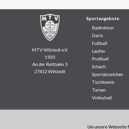
Sportangebote
Badminton
Darts
Fußball
MTV Wilstedt e.V.
Laufen
1920
Prellball
An der Reitbahn 3
Schach
27412 Wilstedt
Sportabzeichen
Tischtennis
Turnen
Volleyball
Um unsere Webseite fü