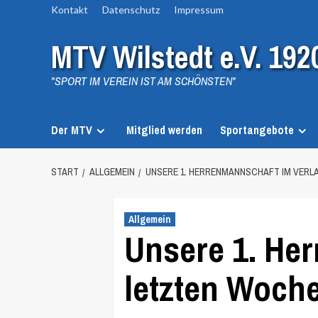
Zum
Kontakt
Datenschutz
Impressum
Inhalt
MTV Wilstedt e.V. 192
springen
"SPORT IM VEREIN IST AM SCHÖNSTEN"
Der MTV
Mitglied werden
Sportangebote
START
ALLGEMEIN
UNSERE 1. HERRENMANNSCHAFT IM VERL
Allgemein
Unsere 1. Her
letzten Woch