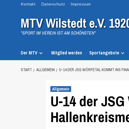
Zum
Kontakt
Datenschutz
Impressum
Inhalt
MTV Wilstedt e.V. 192
springen
"SPORT IM VEREIN IST AM SCHÖNSTEN"
Der MTV
Mitglied werden
Sportangebote
START
ALLGEMEIN
U-14 DER JSG WÖRPETAL KOMMT INS FIN
Allgemein
U-14 der JSG 
Hallenkreisme