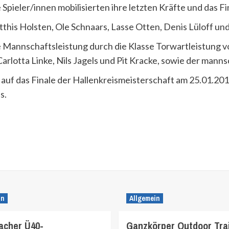
 Spieler/innen mobilisierten ihre letzten Kräfte und das F
atthis Holsten, Ole Schnaars, Lasse Otten, Denis Lüloff un
Mannschaftsleistung durch die Klasse Torwartleistung v
rlotta Linke, Nils Jagels und Pit Kracke, sowie der mann
n auf das Finale der Hallenkreismeisterschaft am 25.01.20
s.
in
Allgemein
cher Ü40-
Ganzkörper Outdoor Tra