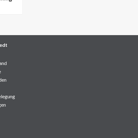
edt
and
e
den
elegung
gen