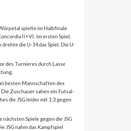
örpetal spielte im Halbfinale
cordia II+VI. Im ersten Spiel,
drehte die U-14 das Spiel. Die U-
Tor des Turnieres durch Lasse
stung.
zwei besten Mannschaften des
. Die Zuschauer sahen ein Futsal-
es die JSG leider mit 1:2 gegen
e nächsten Spiele gegen die JSG
. Die JSG nahm das Kampfspiel