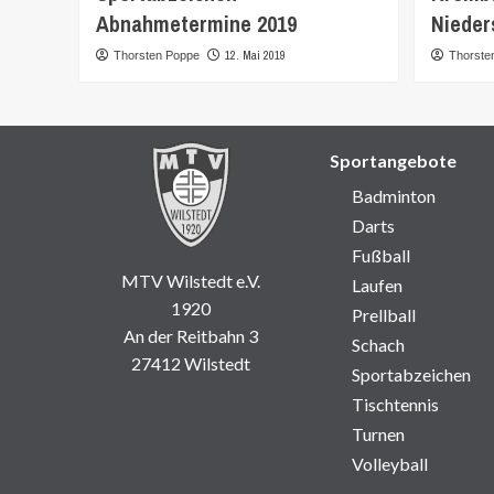
Abnahmetermine 2019
Nieder
12. Mai 2019
Thorsten Poppe
Thorste
Sportangebote
Badminton
Darts
Fußball
MTV Wilstedt e.V.
Laufen
1920
Prellball
An der Reitbahn 3
Schach
27412 Wilstedt
Sportabzeichen
Tischtennis
Turnen
Volleyball