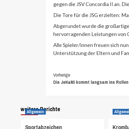
gegen die JSV Concordia II an. Die
Die Tore für die JSG erzielten: M
Abgerundet wurde die großartige 
hervorragenden Leistungen von Ca
Alle Spieler/innen freuen sich nu
Unterstützung der Eltern und Fan
Continue
Vorherige
Die JeKaMi kommt langsam ins Rollen
Reading
weitere Berichte
Allgemein
Allgeme
Sportabzeichen
Kromba