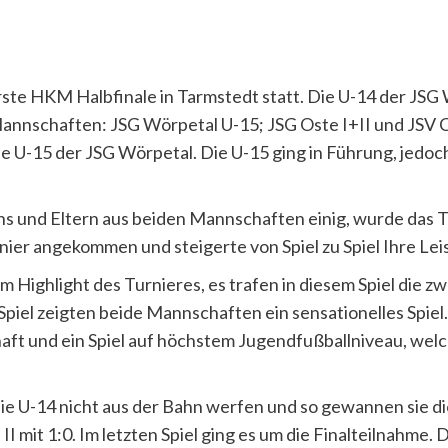
ste HKM Halbfinale in Tarmstedt statt. Die U-14 der JSG W
nschaften: JSG Wörpetal U-15; JSG Oste I+II und JSV Con
e U-15 der JSG Wörpetal. Die U-15 ging in Führung, jedoch 
Fans und Eltern aus beiden Mannschaften einig, wurde das 
rnier angekommen und steigerte von Spiel zu Spiel Ihre Lei
m Highlight des Turnieres, es trafen in diesem Spiel die 
Spiel zeigten beide Mannschaften ein sensationelles Spiel
aft und ein Spiel auf höchstem Jugendfußballniveau, welch
ie U-14 nicht aus der Bahn werfen und so gewannen sie di
 II mit 1:0. Im letzten Spiel ging es um die Finalteilnahme