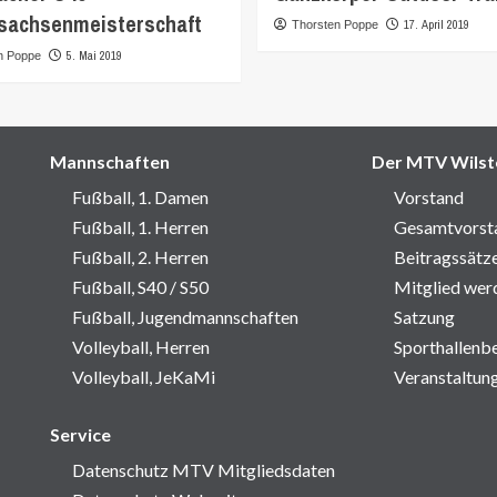
sachsenmeisterschaft
17. April 2019
Thorsten Poppe
5. Mai 2019
n Poppe
Mannschaften
Der MTV Wilst
Fußball, 1. Damen
Vorstand
Fußball, 1. Herren
Gesamtvorst
Fußball, 2. Herren
Beitragssätz
Fußball, S40 / S50
Mitglied wer
Fußball, Jugendmannschaften
Satzung
Volleyball, Herren
Sporthallenb
Volleyball, JeKaMi
Veranstaltun
Service
Datenschutz MTV Mitgliedsdaten