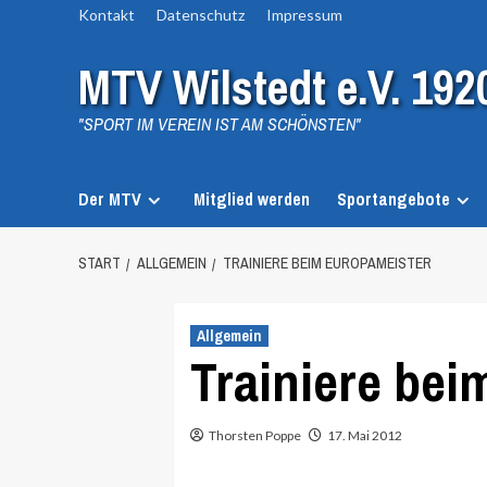
Zum
Kontakt
Datenschutz
Impressum
Inhalt
MTV Wilstedt e.V. 192
springen
"SPORT IM VEREIN IST AM SCHÖNSTEN"
Der MTV
Mitglied werden
Sportangebote
START
ALLGEMEIN
TRAINIERE BEIM EUROPAMEISTER
Allgemein
Trainiere bei
Thorsten Poppe
17. Mai 2012