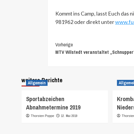
Kommt ins Camp, lasst Euch das 
981962 oder direkt unter
www.fus
Continue
Vorherige
MTV Wilstedt veranstaltet „Schnupper“
Reading
weitere Berichte
Allgemein
Allgeme
Sportabzeichen
Kromba
Abnahmetermine 2019
Nieder
12. Mai 2019
Thorsten Poppe
Thorste