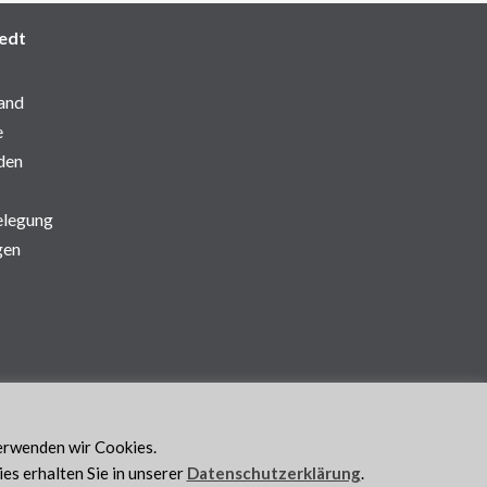
edt
and
e
den
elegung
gen
verwenden wir Cookies.
s erhalten Sie in unserer
Datenschutzerklärung
.