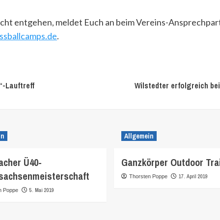
nicht entgehen, meldet Euch an beim Vereins-Ansprechpar
sballcamps.de
.
-Lauftreff
Wilstedter erfolgreich be
in
Allgemein
cher Ü40-
Ganzkörper Outdoor Tra
sachsenmeisterschaft
17. April 2019
Thorsten Poppe
5. Mai 2019
n Poppe