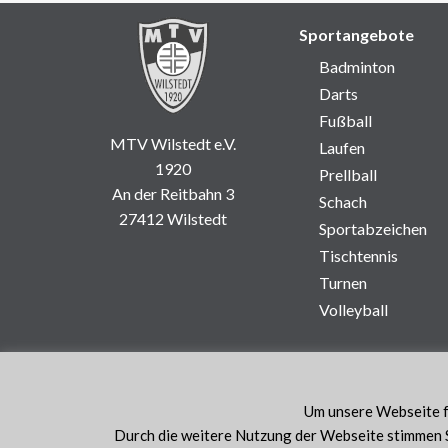
Sportangebote
Badminton
Darts
Fußball
MTV Wilstedt e.V.
Laufen
1920
Prellball
An der Reitbahn 3
Schach
27412 Wilstedt
Sportabzeichen
Tischtennis
Turnen
Volleyball
Um unsere Webseite fü
Durch die weitere Nutzung der Webseite stimmen S