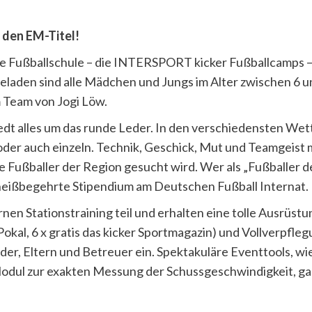
r den EM-Titel!
e Fußballschule – die INTERSPORT kicker Fußballcamps – g
eladen sind alle Mädchen und Jungs im Alter zwischen 6 u
 Team von Jogi Löw.
stedt alles um das runde Leder. In den verschiedensten W
r auch einzeln. Technik, Geschick, Mut und Teamgeist 
Fußballer der Region gesucht wird. Wer als „Fußballer de
 heißbegehrte Stipendium am Deutschen Fußball Internat.
n Stationstraining teil und erhalten eine tolle Ausrüst
Pokal, 6 x gratis das kicker Sportmagazin) und Vollverpflegu
nder, Eltern und Betreuer ein. Spektakuläre Eventtools, w
Modul zur exakten Messung der Schussgeschwindigkeit, ga