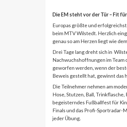
Die EM steht vor der Tür – Fit fü
Europas größte und erfolgreichst
beim MTV Wilstedt. Herzlich eing
genau so am Herzen liegt wie dem
Drei Tage lang dreht sich in Wil
Nachwuchshoffnungen im Team ode
geworfen werden, wenn der beste 
Beweis gestellt hat, gewinnt das
Die Teilnehmer nehmen am moderne
Hose, Stutzen, Ball, Trinkflasche, 
begeisterndes Fußballfest für Ki
Finals und das Profi-Sportradar-
jeder Übung.