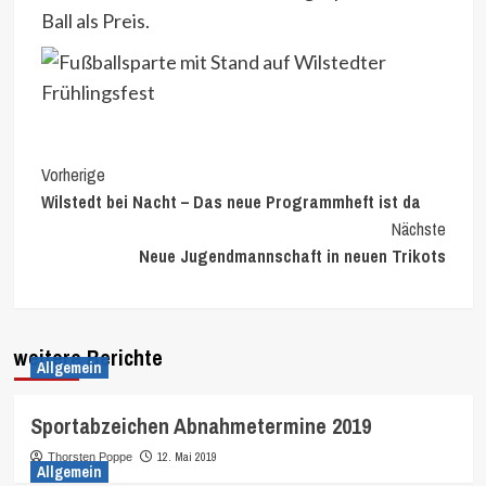
Ball als Preis.
Continue
Vorherige
Wilstedt bei Nacht – Das neue Programmheft ist da
Reading
Nächste
Neue Jugendmannschaft in neuen Trikots
weitere Berichte
Allgemein
Sportabzeichen Abnahmetermine 2019
12. Mai 2019
Thorsten Poppe
Allgemein