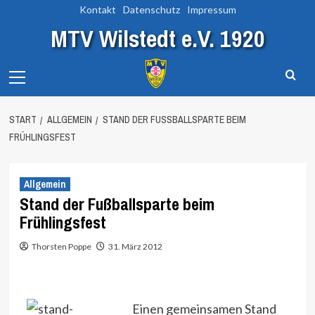
Zum
Kontakt
Datenschutz
Impressum
Inhalt
MTV Wilstedt e.V. 1920
springen
Primary
Menu
START
ALLGEMEIN
STAND DER FUSSBALLSPARTE BEIM F
RÜHLINGSFEST
Allgemein
Stand der Fußballsparte beim
Frühlingsfest
Thorsten Poppe
31. März 2012
Einen gemeinsamen Stand