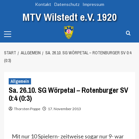
Zum
Kontakt
Datenschutz
Impressum
Inhalt
MTV Wilstedt e.V. 1920
springen
Primary
Menu
START
ALLGEMEIN
SA. 26.10. SG WÖRPETAL – ROTENBURGER SV 0:4
(0:3)
Allgemein
Sa. 26.10. SG Wörpetal – Rotenburger SV
0:4 (0:3)
Thorsten Poppe
17. November 2013
Mit nur 10 Spielern- zeitweise sogar nur 9- war