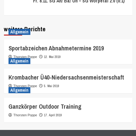
Fr. 8.11. SG Ah/ Ba/ Un – SG Wörpetal 2:0 (0:1)
weitere Berichte
Allgemein
Sportabzeichen Abnahmetermine 2019
12. Mai 2019
Thorsten Poppe
Allgemein
Krombacher Ü40-Niedersachsenmeisterschaft
5. Mai 2019
Thorsten Poppe
Allgemein
Ganzkörper Outdoor Training
17. April 2019
Thorsten Poppe