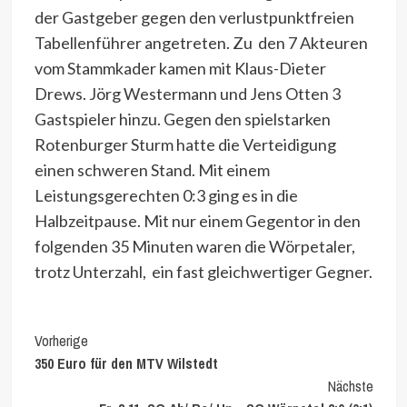
der Gastgeber gegen den verlustpunktfreien
Tabellenführer angetreten. Zu den 7 Akteuren
vom Stammkader kamen mit Klaus-Dieter
Drews. Jörg Westermann und Jens Otten 3
Gastspieler hinzu. Gegen den spielstarken
Rotenburger Sturm hatte die Verteidigung
einen schweren Stand. Mit einem
Leistungsgerechten 0:3 ging es in die
Halbzeitpause. Mit nur einem Gegentor in den
folgenden 35 Minuten waren die Wörpetaler,
trotz Unterzahl, ein fast gleichwertiger Gegner.
Continue
Vorherige
350 Euro für den MTV Wilstedt
Reading
Nächste