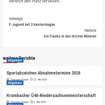
verletzt den Platz verlassen.
Continue
Vorherige
F-Jugend mit 2 Kantersiegen
Reading
Nächste
Ein Fiasko in den letzten Minuten
weitere Berichte
Allgemein
Sportabzeichen Abnahmetermine 2019
12. Mai 2019
Thorsten Poppe
Allgemein
Krombacher Ü40-Niedersachsenmeisterschaft
5. Mai 2019
Thorsten Poppe