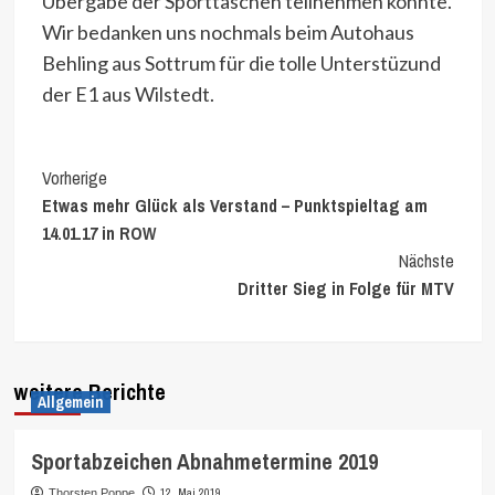
Übergabe der Sporttaschen teilnehmen konnte.
Wir bedanken uns nochmals beim Autohaus
Behling aus Sottrum für die tolle Unterstüzund
der E1 aus Wilstedt.
Continue
Vorherige
Etwas mehr Glück als Verstand – Punktspieltag am
Reading
14.01.17 in ROW
Nächste
Dritter Sieg in Folge für MTV
weitere Berichte
Allgemein
Sportabzeichen Abnahmetermine 2019
12. Mai 2019
Thorsten Poppe