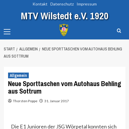
Zum
Kontakt
Datenschutz
Impressum
Inhalt
MTV Wilstedt e.V. 1920
springen
Primary
Menu
START
ALLGEMEIN
NEUE SPORTTASCHEN VOM AUTOHAUS BEHLING
AUS SOTTRUM
Allgemein
Neue Sporttaschen vom Autohaus Behling
aus Sottrum
Thorsten Poppe
31. Januar 2017
Die E1 Junioren der JSG Wörpetal konnten sich