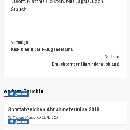
Lüloff, Matthis Holsten, Nils Jagels, Leon
Stauch
Continue
Vorherige
Kick & Grill der F-Jugendteams
Reading
Nächste
Ernüchternder Hinrundenausklang
weitere Berichte
Allgemein
Sportabzeichen Abnahmetermine 2019
12. Mai 2019
Thorsten Poppe
Allgemein