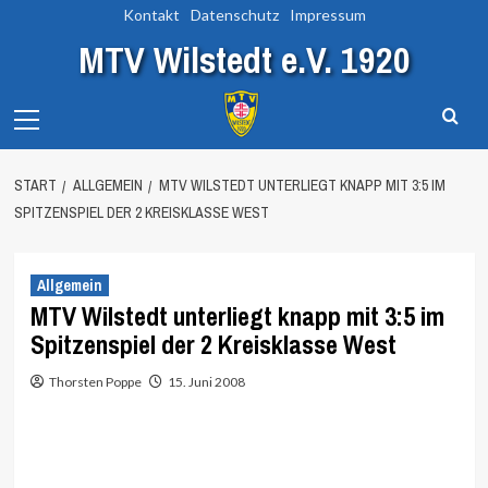
Zum
Kontakt
Datenschutz
Impressum
Inhalt
MTV Wilstedt e.V. 1920
springen
Primary
Menu
START
ALLGEMEIN
MTV WILSTEDT UNTERLIEGT KNAPP MIT 3:5 IM
SPITZENSPIEL DER 2 KREISKLASSE WEST
Allgemein
MTV Wilstedt unterliegt knapp mit 3:5 im
Spitzenspiel der 2 Kreisklasse West
Thorsten Poppe
15. Juni 2008