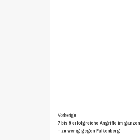
Continue
Vorherige
7 bis 9 erfolgreiche Angriffe im ganze
Reading
– zu wenig gegen Falkenberg