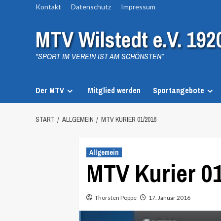
Zum
Kontakt
Datenschutz
Impressum
Inhalt
MTV Wilstedt e.V. 192
springen
"SPORT IM VEREIN IST AM SCHÖNSTEN"
Der MTV
Mitglied werden
Sportangebote
START
ALLGEMEIN
MTV KURIER 01/2016
Allgemein
MTV Kurier 0
Thorsten Poppe
17. Januar 2016