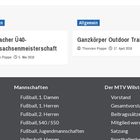
in
Allgemein
cher Ü40-
Ganzkörper Outdoor Tra
sachsenmeisterschaft
17. April 2019
Thorsten Poppe
5. Mai 2019
n Poppe
Mannschaften
Der MTV Wilst
Fußball, 1. Damen
Vorstand
Fußball, 1. Herren
Gesamtvorst
Fußball, 2. Herren
Beitragssätz
Fußball, S40 / S50
Mitglied wer
Fußball, Jugendmannschaften
Satzung
Volleyball, Herren
Sporthallenb