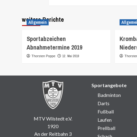
weitere Berichte
Allgemein
Allgeme
Sportabzeichen
Kromba
Abnahmetermine 2019
Nieder
12. Mai 2019
Thorsten Poppe
Thorste
Sportangebote
Badminton
Darts
Fußball
MTV Wilstedt e.V.
Laufen
1920
Prellball
An der Reitbahn 3
Schach