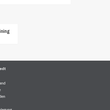
ining
edt
and
e
den
elegung