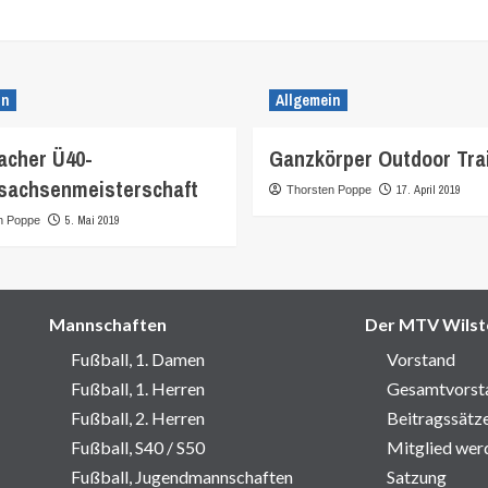
in
Allgemein
cher Ü40-
Ganzkörper Outdoor Tra
sachsenmeisterschaft
17. April 2019
Thorsten Poppe
5. Mai 2019
n Poppe
Mannschaften
Der MTV Wilst
Fußball, 1. Damen
Vorstand
Fußball, 1. Herren
Gesamtvorst
Fußball, 2. Herren
Beitragssätz
Fußball, S40 / S50
Mitglied wer
Fußball, Jugendmannschaften
Satzung