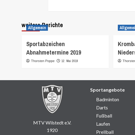
weitere Berichte
Allgemein
Allgeme
Sportabzeichen
Kromba
Abnahmetermine 2019
Nieder
12. Mai 2019
Thorsten Poppe
Thorste
Sportangebote
Badminton
Darts
Fußball
MTV Wilstedt e.V.
Laufen
1920
Prellball