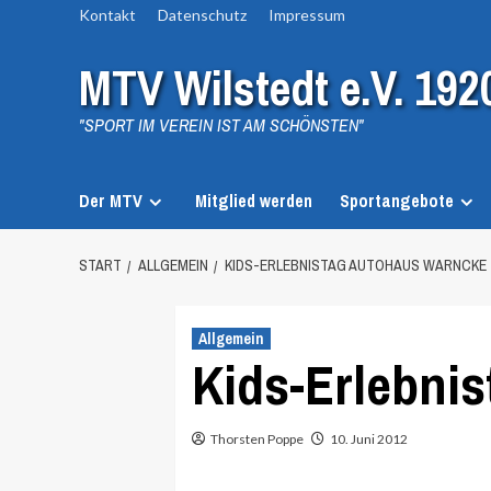
Zum
Kontakt
Datenschutz
Impressum
Inhalt
MTV Wilstedt e.V. 192
springen
"SPORT IM VEREIN IST AM SCHÖNSTEN"
Der MTV
Mitglied werden
Sportangebote
START
ALLGEMEIN
KIDS-ERLEBNISTAG AUTOHAUS WARNCKE
Allgemein
Kids-Erlebni
Thorsten Poppe
10. Juni 2012