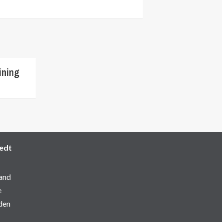
ining
edt
and
e
den