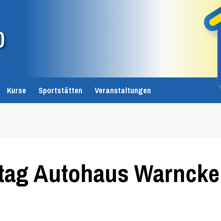
0
Kurse
Sportstätten
Veranstaltungen
stag Autohaus Warncke