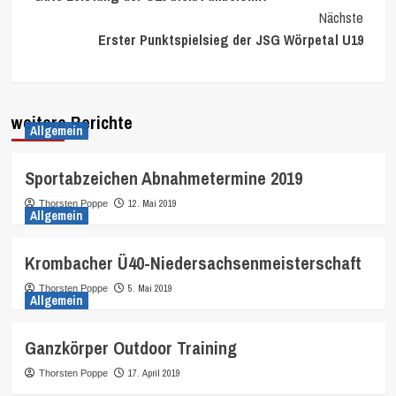
Reading
Nächste
Erster Punktspielsieg der JSG Wörpetal U19
weitere Berichte
Allgemein
Sportabzeichen Abnahmetermine 2019
12. Mai 2019
Thorsten Poppe
Allgemein
Krombacher Ü40-Niedersachsenmeisterschaft
5. Mai 2019
Thorsten Poppe
Allgemein
Ganzkörper Outdoor Training
17. April 2019
Thorsten Poppe