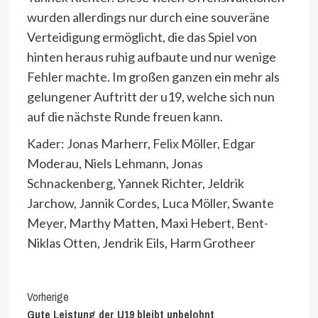
wurden allerdings nur durch eine souveräne
Verteidigung ermöglicht, die das Spiel von
hinten heraus ruhig aufbaute und nur wenige
Fehler machte. Im großen ganzen ein mehr als
gelungener Auftritt der u19, welche sich nun
auf die nächste Runde freuen kann.
Kader: Jonas Marherr, Felix Möller, Edgar
Moderau, Niels Lehmann, Jonas
Schnackenberg, Yannek Richter, Jeldrik
Jarchow, Jannik Cordes, Luca Möller, Swante
Meyer, Marthy Matten, Maxi Hebert, Bent-
Niklas Otten, Jendrik Eils, Harm Grotheer
Continue
Vorherige
Gute Leistung der U19 bleibt unbelohnt