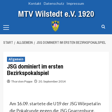
Zum
Kontakt
Datenschutz
Impressum
Inhalt
MTV Wilstedt e.V. 1920
springen
Primary
Menu
START
ALLGEMEIN
JSG DOMINIERT IM ERSTEN BEZIRKSPOKALSPIEL
Allgemein
JSG dominiert im ersten
Bezirkspokalspiel
Thorsten Poppe
20. September 2014
Am 16.09. startete die U19 der JSG Wörpetal in
die Pokalrunde gegen die JSG Gnarrenburg.