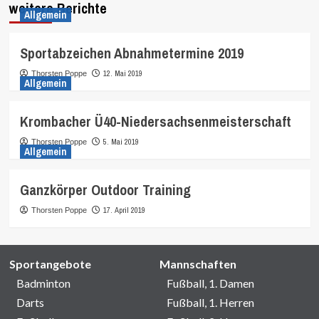
weitere Berichte
Allgemein
Sportabzeichen Abnahmetermine 2019
12. Mai 2019
Thorsten Poppe
Allgemein
Krombacher Ü40-Niedersachsenmeisterschaft
5. Mai 2019
Thorsten Poppe
Allgemein
Ganzkörper Outdoor Training
17. April 2019
Thorsten Poppe
Sportangebote
Mannschaften
Badminton
Fußball, 1. Damen
Darts
Fußball, 1. Herren