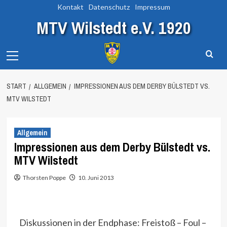
Zum
Kontakt
Datenschutz
Impressum
Inhalt
MTV Wilstedt e.V. 1920
springen
Primary
Menu
START
ALLGEMEIN
IMPRESSIONEN AUS DEM DERBY BÜLSTEDT VS.
MTV WILSTEDT
Allgemein
Impressionen aus dem Derby Bülstedt vs.
MTV Wilstedt
Thorsten Poppe
10. Juni 2013
Diskussionen in der Endphase: Freistoß – Foul –