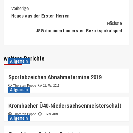
Continue
Vorherige
Neues aus der Ersten Herren
Reading
Nächste
JSG dominiert im ersten Bezirkspokalspiel
weitere Berichte
Allgemein
Sportabzeichen Abnahmetermine 2019
12. Mai 2019
Thorsten Poppe
Allgemein
Krombacher Ü40-Niedersachsenmeisterschaft
5. Mai 2019
Thorsten Poppe
Allgemein