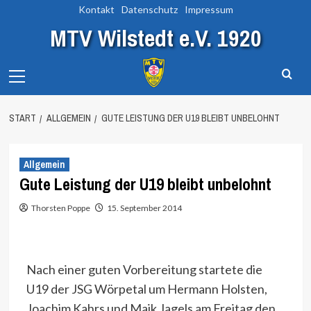
Zum
Kontakt
Datenschutz
Impressum
Inhalt
MTV Wilstedt e.V. 1920
springen
Primary
Menu
START
ALLGEMEIN
GUTE LEISTUNG DER U19 BLEIBT UNBELOHNT
Allgemein
Gute Leistung der U19 bleibt unbelohnt
Thorsten Poppe
15. September 2014
Nach einer guten Vorbereitung startete die
U19 der JSG Wörpetal um Hermann Holsten,
Joachim Kahrs und Maik Jagels am Freitag den