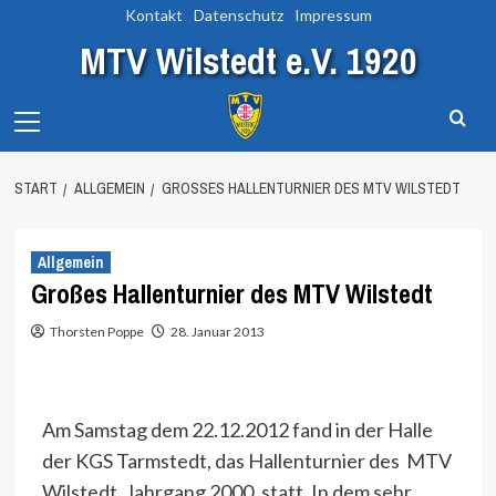
Zum
Kontakt
Datenschutz
Impressum
Inhalt
MTV Wilstedt e.V. 1920
springen
Primary
Menu
START
ALLGEMEIN
GROSSES HALLENTURNIER DES MTV WILSTEDT
Allgemein
Großes Hallenturnier des MTV Wilstedt
Thorsten Poppe
28. Januar 2013
Am Samstag dem 22.12.2012 fand in der Halle
der KGS Tarmstedt, das Hallenturnier des MTV
Wilstedt, Jahrgang 2000, statt. In dem sehr