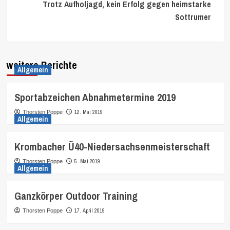
Trotz Aufholjagd, kein Erfolg gegen heimstarke
Sottrumer
weitere Berichte
Allgemein
Sportabzeichen Abnahmetermine 2019
12. Mai 2019
Thorsten Poppe
Allgemein
Krombacher Ü40-Niedersachsenmeisterschaft
5. Mai 2019
Thorsten Poppe
Allgemein
Ganzkörper Outdoor Training
17. April 2019
Thorsten Poppe