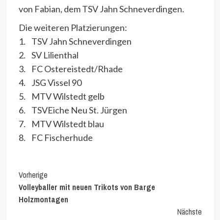
von Fabian, dem TSV Jahn Schneverdingen.
Die weiteren Platzierungen:
1. TSV Jahn Schneverdingen
2. SV Lilienthal
3. FC Ostereistedt/Rhade
4. JSG Vissel 90
5. MTV Wilstedt gelb
6. TSVEiche Neu St. Jürgen
7. MTV Wilstedt blau
8. FC Fischerhude
Continue
Vorherige
Volleyballer mit neuen Trikots von Barge
Reading
Holzmontagen
Nächste