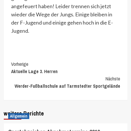
angefeuert haben! Leider trennen sich jetzt
wieder die Wege der Jungs. Einige bleiben in
der F-Jugend und einige gehen hoch in die E-
Jugend.
Continue
Vorherige
Aktuelle Lage 3. Herren
Reading
Nächste
Werder-Fußballschule auf Tarmstedter Sportgelände
weitere Berichte
Allgemein