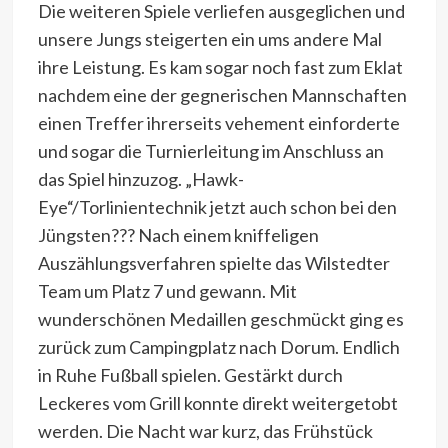
Die weiteren Spiele verliefen ausgeglichen und
unsere Jungs steigerten ein ums andere Mal
ihre Leistung. Es kam sogar noch fast zum Eklat
nachdem eine der gegnerischen Mannschaften
einen Treffer ihrerseits vehement einforderte
und sogar die Turnierleitung im Anschluss an
das Spiel hinzuzog. „Hawk-
Eye“/Torlinientechnik jetzt auch schon bei den
Jüngsten??? Nach einem kniffeligen
Auszählungsverfahren spielte das Wilstedter
Team um Platz 7 und gewann. Mit
wunderschönen Medaillen geschmückt ging es
zurück zum Campingplatz nach Dorum. Endlich
in Ruhe Fußball spielen. Gestärkt durch
Leckeres vom Grill konnte direkt weitergetobt
werden. Die Nacht war kurz, das Frühstück