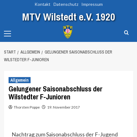
Zum
Kontakt
Datenschutz
Impressum
Inhalt
MTV Wilstedt e.V. 1920
springen
Primary
Menu
START
ALLGEMEIN
GELUNGENER SAISONABSCHLUSS DER
WILSTEDTER F-JUNIOREN
Allgemein
Gelungener Saisonabschluss der
Wilstedter F-Junioren
Thorsten Poppe
19. November 2017
Nachtrag zum Saisonabschluss der F-Jugend