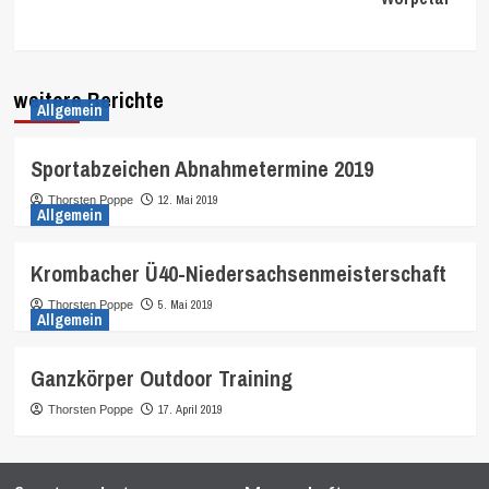
weitere Berichte
Allgemein
Sportabzeichen Abnahmetermine 2019
12. Mai 2019
Thorsten Poppe
Allgemein
Krombacher Ü40-Niedersachsenmeisterschaft
5. Mai 2019
Thorsten Poppe
Allgemein
Ganzkörper Outdoor Training
17. April 2019
Thorsten Poppe