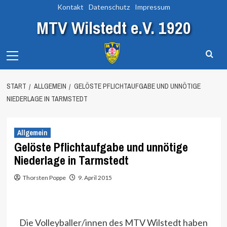
Zum
Kontakt
Datenschutz
Impressum
Inhalt
MTV Wilstedt e.V. 1920
springen
Primary
Menu
START
ALLGEMEIN
GELÖSTE PFLICHTAUFGABE UND UNNÖTIGE
NIEDERLAGE IN TARMSTEDT
Allgemein
Gelöste Pflichtaufgabe und unnötige
Niederlage in Tarmstedt
Thorsten Poppe
9. April 2015
Die Volleyballer/innen des MTV Wilstedt haben