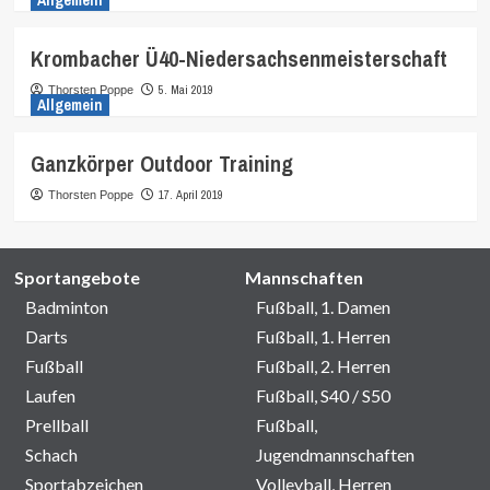
Allgemein
Krombacher Ü40-Niedersachsenmeisterschaft
5. Mai 2019
Thorsten Poppe
Allgemein
Ganzkörper Outdoor Training
17. April 2019
Thorsten Poppe
Sportangebote
Mannschaften
Badminton
Fußball, 1. Damen
Darts
Fußball, 1. Herren
Fußball
Fußball, 2. Herren
Laufen
Fußball, S40 / S50
Prellball
Fußball,
Schach
Jugendmannschaften
Sportabzeichen
Volleyball, Herren