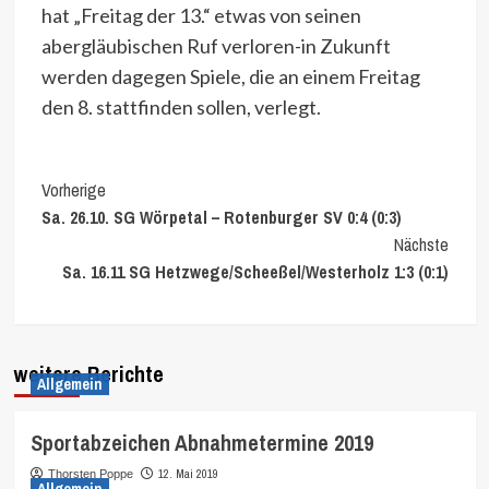
hat „Freitag der 13.“ etwas von seinen
abergläubischen Ruf verloren-in Zukunft
werden dagegen Spiele, die an einem Freitag
den 8. stattfinden sollen, verlegt.
Continue
Vorherige
Sa. 26.10. SG Wörpetal – Rotenburger SV 0:4 (0:3)
Reading
Nächste
Sa. 16.11 SG Hetzwege/Scheeßel/Westerholz 1:3 (0:1)
weitere Berichte
Allgemein
Sportabzeichen Abnahmetermine 2019
12. Mai 2019
Thorsten Poppe