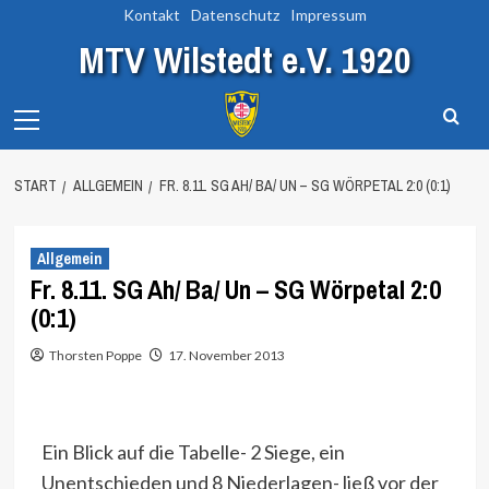
Zum
Kontakt
Datenschutz
Impressum
Inhalt
MTV Wilstedt e.V. 1920
springen
Primary
Menu
START
ALLGEMEIN
FR. 8.11. SG AH/ BA/ UN – SG WÖRPETAL 2:0 (0:1)
Allgemein
Fr. 8.11. SG Ah/ Ba/ Un – SG Wörpetal 2:0
(0:1)
Thorsten Poppe
17. November 2013
Ein Blick auf die Tabelle- 2 Siege, ein
Unentschieden und 8 Niederlagen- ließ vor der