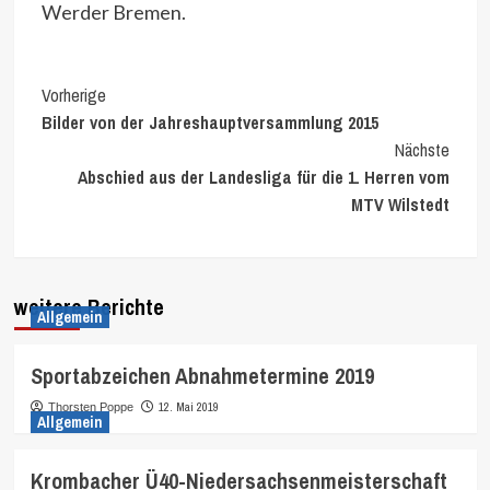
Werder Bremen.
Continue
Vorherige
Bilder von der Jahreshauptversammlung 2015
Reading
Nächste
Abschied aus der Landesliga für die 1. Herren vom
MTV Wilstedt
weitere Berichte
Allgemein
Sportabzeichen Abnahmetermine 2019
12. Mai 2019
Thorsten Poppe
Allgemein
Krombacher Ü40-Niedersachsenmeisterschaft