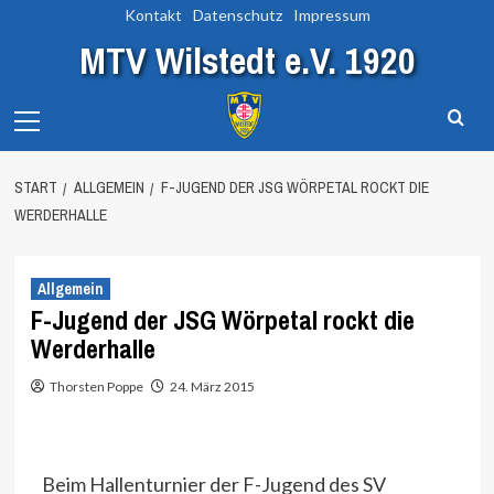
Zum
Kontakt
Datenschutz
Impressum
Inhalt
MTV Wilstedt e.V. 1920
springen
Primary
Menu
START
ALLGEMEIN
F-JUGEND DER JSG WÖRPETAL ROCKT DIE
WERDERHALLE
Allgemein
F-Jugend der JSG Wörpetal rockt die
Werderhalle
Thorsten Poppe
24. März 2015
Beim Hallenturnier der F-Jugend des SV