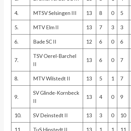
4.
MTSV Selsingen III
13
8
0
5
5.
MTV Elm II
13
7
3
3
6.
Bade SC II
12
6
0
6
TSV Oerel-Barchel
7.
13
6
0
7
II
8.
MTV Wilstedt II
13
5
1
7
SV Glinde-Kornbeck
9.
13
4
0
9
II
10.
SV Deinstedt II
13
3
0
10
11.
TuS Hipstedt II
13
1
1
11