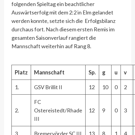
folgenden Spieltag ein beachtlicher
Auswärtserfolg mit dem 2:2 in Elm gelandet
werden konnte, setzte sich die Erfolgsbilanz
durchaus fort. Nach diesem ersten Remis im
gesamten Saisonverlauf rangiert die
Mannschaft weiterhin auf Rang 8.
Platz
Mannschaft
Sp.
g
u
v
1.
GSV Brillit II
12
10
0
2
FC
2.
Ostereistedt/Rhade
12
9
0
3
III
3.
Bremervörder SC III
13
8
1
4