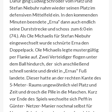
Dafür ging Ludwig Schröder vom Platz und
Stefan Niebuhr nahm wieder seinen Platz im
defensiven Mittelfeld ein. In den kommenden
Minuten beendete „Erna“ dann auch endlich
seine Durststrecke und schoss zum 6:0 ein
(74.). Als Ole Michaelis für Stefan Niebuhr
eingewechselt wurde schnürte Erna den
Doppelpack. Ole Michaelis legte mustergültig
per Flanke auf. Zwei Verteidiger flogen unter
dem Ball hindurch, der sich anschließend
schnell senkte und direkt in „Ernas“ Fuß
landete. Dieser hatte an der rechten Kante des
5-Meter- Raums ungewöhnlich viel Platz und
Zeit und drosch die Pille in die Maschen. Kurz
vor Ende des Spiels wechselte sich Peffi in
Günter- Netzer-Manier nochmal selbst für