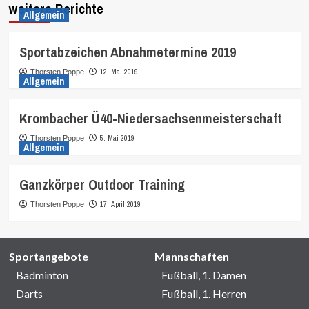
weitere Berichte
Allgemein
Sportabzeichen Abnahmetermine 2019
12. Mai 2019
Thorsten Poppe
Allgemein
Krombacher Ü40-Niedersachsenmeisterschaft
5. Mai 2019
Thorsten Poppe
Allgemein
Ganzkörper Outdoor Training
17. April 2019
Thorsten Poppe
Sportangebote
Mannschaften
Badminton
Fußball, 1. Damen
Darts
Fußball, 1. Herren