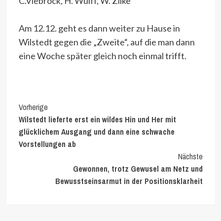
C.Viebrock, H. Wulff, W. Zilke
Am 12.12. geht es dann weiter zu Hause in
Wilstedt gegen die „Zweite“, auf die man dann
eine Woche später gleich noch einmal trifft.
Continue
Vorherige
Wilstedt lieferte erst ein wildes Hin und Her mit
Reading
glücklichem Ausgang und dann eine schwache
Vorstellungen ab
Nächste
Gewonnen, trotz Gewusel am Netz und
Bewusstseinsarmut in der Positionsklarheit