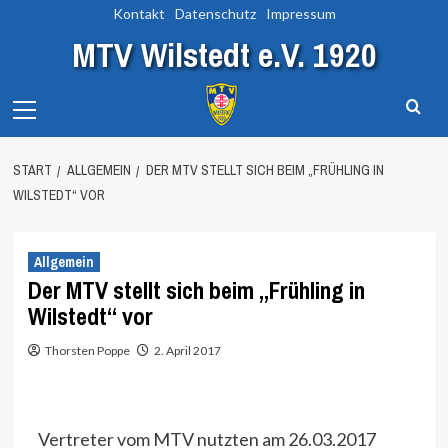
Zum
Kontakt
Datenschutz
Impressum
Inhalt
MTV Wilstedt e.V. 1920
springen
Primary
Menu
START
ALLGEMEIN
DER MTV STELLT SICH BEIM „FRÜHLING IN
WILSTEDT“ VOR
Allgemein
Der MTV stellt sich beim „Frühling in
Wilstedt“ vor
Thorsten Poppe
2. April 2017
Vertreter vom MTV nutzten am 26.03.2017