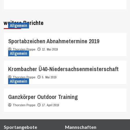
weitere Berichte
Allgemein
Sportabzeichen Abnahmetermine 2019
12. Mai 2019
Thorsten Poppe
Allgemein
Krombacher Ü40-Niedersachsenmeisterschaft
5. Mai 2019
Thorsten Poppe
Allgemein
Ganzkörper Outdoor Training
17. April 2019
Thorsten Poppe
Sportangebote
Mannschaften