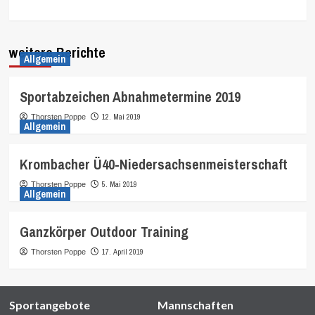
weitere Berichte
Allgemein
Sportabzeichen Abnahmetermine 2019
12. Mai 2019
Thorsten Poppe
Allgemein
Krombacher Ü40-Niedersachsenmeisterschaft
5. Mai 2019
Thorsten Poppe
Allgemein
Ganzkörper Outdoor Training
17. April 2019
Thorsten Poppe
Sportangebote
Mannschaften