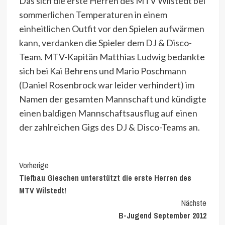
Das sich die erste Herren des MTV Wilstedt bei
sommerlichen Temperaturen in einem
einheitlichen Outfit vor den Spielen aufwärmen
kann, verdanken die Spieler dem DJ & Disco-
Team. MTV-Kapitän Matthias Ludwig bedankte
sich bei Kai Behrens und Mario Poschmann
(Daniel Rosenbrock war leider verhindert) im
Namen der gesamten Mannschaft und kündigte
einen baldigen Mannschaftsausflug auf einen
der zahlreichen Gigs des DJ & Disco-Teams an.
Continue
Vorherige
Tiefbau Gieschen unterstützt die erste Herren des
Reading
MTV Wilstedt!
Nächste
B-Jugend September 2012