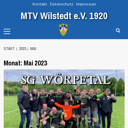
Zum
Kontakt
Datenschutz
Impressum
Inhalt
MTV Wilstedt e.V. 1920
springen
Primary
Menu
START
2023
MAI
Monat:
Mai 2023