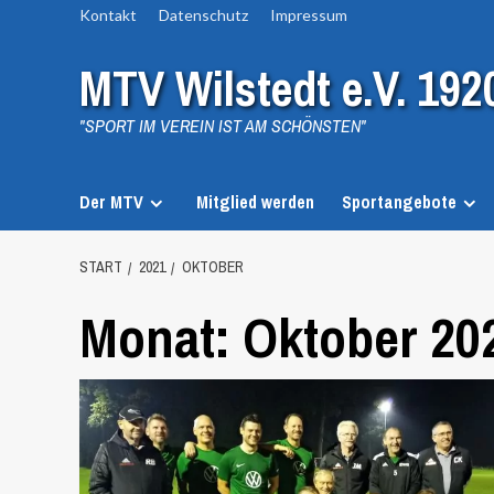
Zum
Kontakt
Datenschutz
Impressum
Inhalt
MTV Wilstedt e.V. 192
springen
"SPORT IM VEREIN IST AM SCHÖNSTEN"
Der MTV
Mitglied werden
Sportangebote
START
2021
OKTOBER
Monat:
Oktober 20