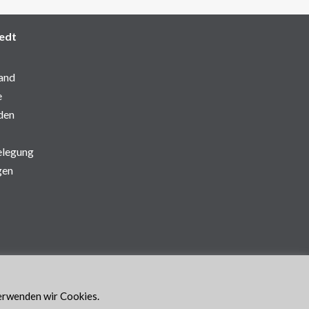
edt
and
e
den
elegung
gen
verwenden wir Cookies.