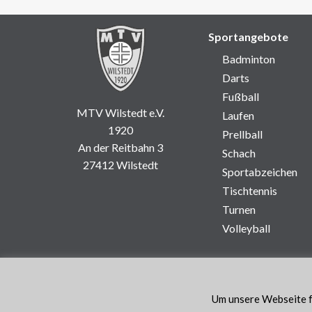
Sportangebote
Badminton
Darts
Fußball
MTV Wilstedt e.V.
Laufen
1920
Prellball
An der Reitbahn 3
Schach
27412 Wilstedt
Sportabzeichen
Tischtennis
Turnen
Volleyball
Um unsere Webseite fü