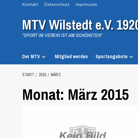
Zum
Kontakt
Datenschutz
Impressum
Inhalt
MTV Wilstedt e.V. 192
springen
"SPORT IM VEREIN IST AM SCHÖNSTEN"
Der MTV
Mitglied werden
Sportangebote
START
2015
MÄRZ
Monat:
März 2015